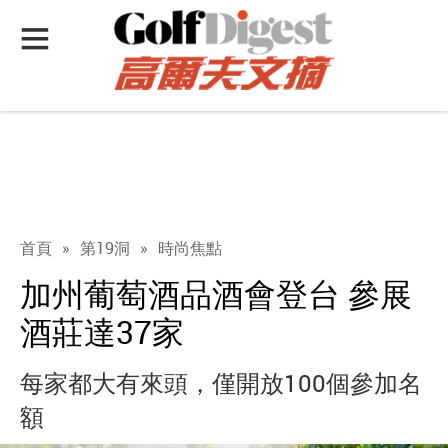
首頁
»
第19洞
»
時尚焦點
加州葡萄酒品酒會登台 參展
酒莊達37家
每家都大有來頭，僅開放100個參加名
額