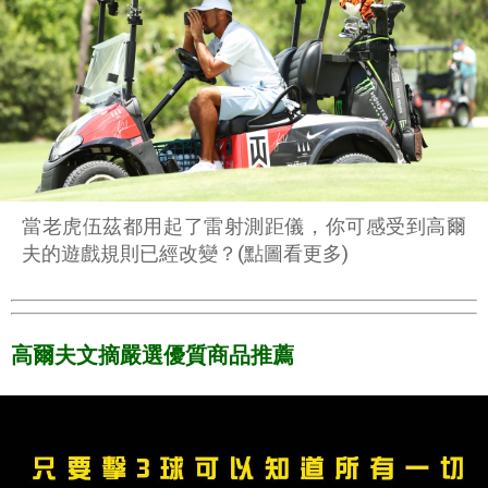
當老虎伍茲都用起了雷射測距儀，你可感受到高爾
夫的遊戲規則已經改變？(點圖看更多)
高爾夫文摘嚴選優質商品推薦