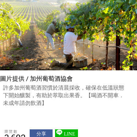
圖片提供 / 加州葡萄酒協會
許多加州葡萄酒習慣於清晨採收，確保在低溫狀態
下開始釀製，有助於萃取出果香。【喝酒不開車．
未成年請勿飲酒】
瀏覽數
分享
LINE