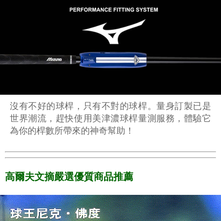
沒有不好的球桿，只有不對的球桿。量身訂製已是
世界潮流，趕快使用美津濃球桿量測服務，體驗它
為你的桿數所帶來的神奇幫助！
高爾夫文摘嚴選優質商品推薦