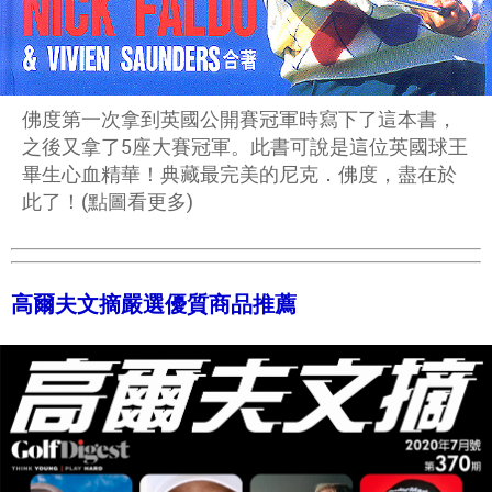
佛度第一次拿到英國公開賽冠軍時寫下了這本書，
之後又拿了5座大賽冠軍。此書可說是這位英國球王
畢生心血精華！典藏最完美的尼克．佛度，盡在於
此了！(點圖看更多)
高爾夫文摘嚴選優質商品推薦