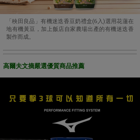
「秧田良品」有機迷迭香豆奶禮盒(6入)選用花蓮在
地有機黃豆，加上飯店自家農場出產的有機迷迭香
製作而成。
高爾夫文摘嚴選優質商品推薦