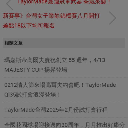
TaylorMade最強冠軍武器 爸氣來襲！
新賽事》台灣女子業餘錦標賽八月開打
差點18以下均可報名
相關文章
瑪嘉斯帝高爾夫慶祝創立 55 週年，4/13
MAJESTY CUP 揚昇登場
0212情人節來場高爾夫約會吧！TaylorMade
Qi35試打會浪漫登場！
TaylorMade台灣2025年2月份試打會行程
全國花園球場迎接邁向30周年，月月推出好康分