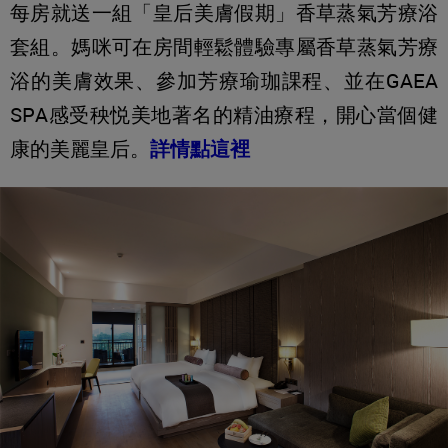
每房就送一組「皇后美膚假期」香草蒸氣芳療浴
套組。媽咪可在房間輕鬆體驗專屬香草蒸氣芳療
浴的美膚效果、參加芳療瑜珈課程、並在GAEA
SPA感受秧悦美地著名的精油療程，開心當個健
康的美麗皇后。
詳情點這裡