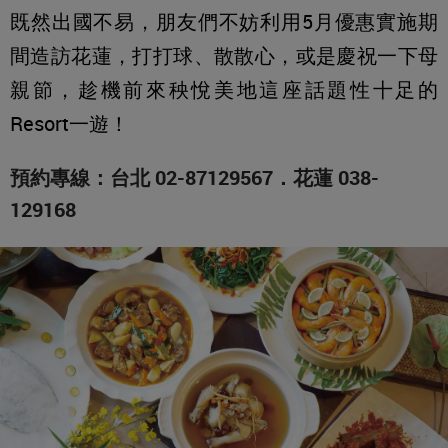
既然出國不易，朋友們不妨利用5月優惠實施期
間造訪花蓮，打打球、散散心，或是慶祝一下母
親節，趁機前來秧悅美地這座話題性十足的
Resort一遊！
預約專線：台北 02-87129567．花蓮 038-
129168