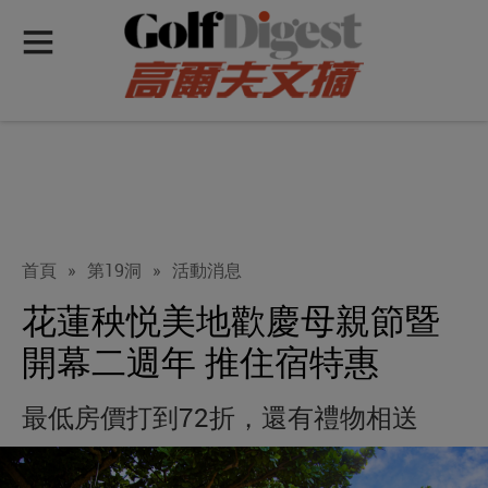
首頁
»
第19洞
»
活動消息
花蓮秧悦美地歡慶母親節暨
開幕二週年 推住宿特惠
最低房價打到72折，還有禮物相送