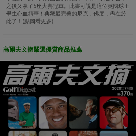
之後又拿了5座大賽冠軍。此書可說是這位英國球王
畢生心血精華！典藏最完美的尼克．佛度，盡在於
此了！(點圖看更多)
高爾夫文摘嚴選優質商品推薦