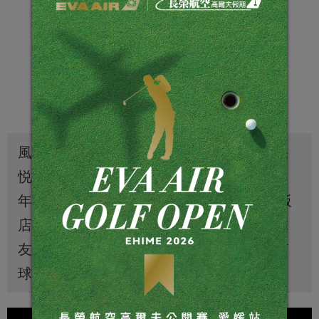
風格獨特、以有機香草為特色主題的花蓮秧
悦美地度假酒店，慶祝母親節暨開幕二週
年，獨家推出多項特惠並送大禮， 在花蓮飯
店房價普遍高昂的今日尤顯珍貴，高爾夫球
友們可把握五月特惠期間，前往東部散心打
球，順道體驗這座別具特色的渡假飯店。