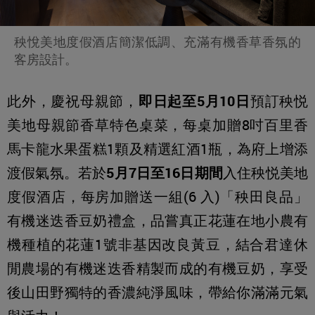
秧悅美地度假酒店簡潔低調、充滿有機香草香氛的
客房設計。
此外，慶祝母親節，
即日起至5月10日
預訂秧悦
美地母親節香草特色桌菜，每桌加贈8吋百里香
馬卡龍水果蛋糕1顆及精選紅酒1瓶，為府上增添
渡假氣氛。若於
5月7日至16日期間
入住秧悦美地
度假酒店，每房加贈送一組(6 入)「秧田良品」
有機迷迭香豆奶禮盒，品嘗真正花蓮在地小農有
機種植的花蓮1號非基因改良黃豆，結合君達休
閒農場的有機迷迭香精製而成的有機豆奶，享受
後山田野獨特的香濃純淨風味，帶給你滿滿元氣