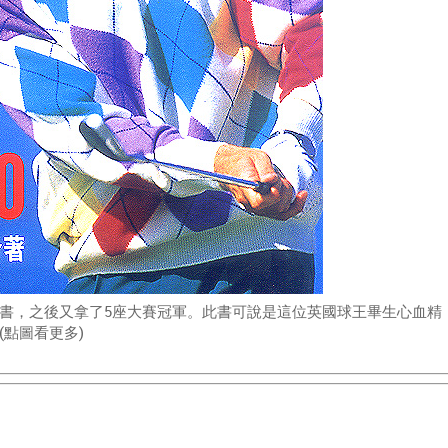
書，之後又拿了5座大賽冠軍。此書可說是這位英國球王畢生心血精
點圖看更多)