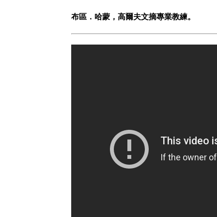
布區．哈蒙，高爾夫文摘專業教練。