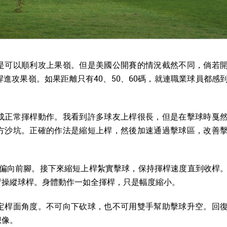
是可以順利攻上果嶺。但是美國公開賽的情況截然不同，倘若
進攻果嶺。如果距離只有40、50、60碼，就連職業球員都感
成正常揮桿動作。我看到許多球友上桿很長，但是在擊球時戛
方沙坑。正確的作法是縮短上桿，然後加速通過擊球區，改善
重心偏向前腳。接下來縮短上桿紮實擊球，保持揮桿速度直到收桿
臂操縱球桿。身體動作一如全揮桿，只是幅度縮小。
定桿面角度。不可向下砍球，也不可用雙手幫助擊球升空。回
想像。