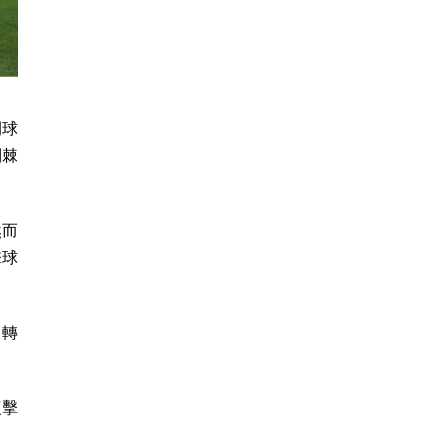
開球
到棘
然而
擊球
。轉
復擊