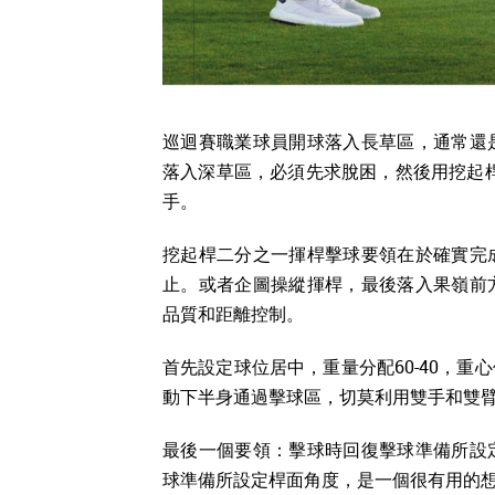
巡迴賽職業球員開球落入長草區，通常還
落入深草區，必須先求脫困，然後用挖起桿
手。
挖起桿二分之一揮桿擊球要領在於確實完
止。或者企圖操縱揮桿，最後落入果嶺前
品質和距離控制。
首先設定球位居中，重量分配60-40，
動下半身通過擊球區，切莫利用雙手和雙
最後一個要領：擊球時回復擊球準備所設
球準備所設定桿面角度，是一個很有用的