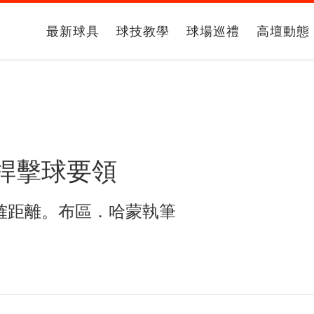
最新球具
球技教學
球場巡禮
高壇動態
桿擊球要領
確距離。布區．哈蒙執筆