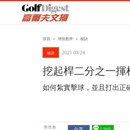
首頁
»
球技教學
»
秘訣
2021-03-24
秘訣
挖起桿二分之一揮
如何紮實擊球，並且打出正
瀏覽數
分享
LINE