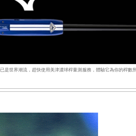
已是世界潮流，趕快使用美津濃球桿量測服務，體驗它為你的桿數