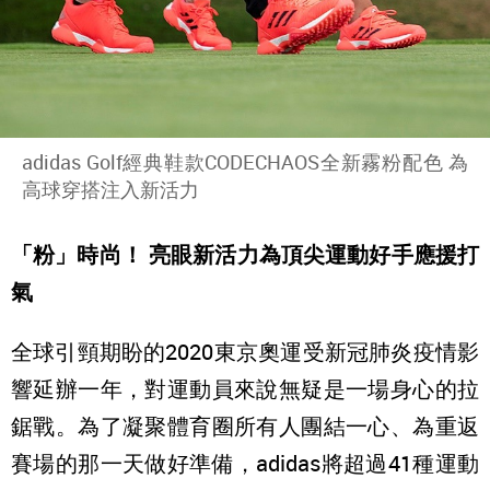
adidas Golf經典鞋款CODECHAOS全新霧粉配色 為
高球穿搭注入新活力
「粉」時尚！ 亮眼新活力為頂尖運動好手應援打
氣
全球引頸期盼的2020東京奧運受新冠肺炎疫情影
響延辦一年，對運動員來說無疑是一場身心的拉
鋸戰。為了凝聚體育圈所有人團結一心、為重返
賽場的那一天做好準備，adidas將超過41種運動