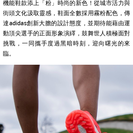
機能鞋款添上「粉」時尚的新色！從城市活力與
街頭文化汲取靈感，鞋面全數採用霧粉配色，傳
達adidas創新大膽的設計態度，並期待能藉由運
動頂尖選手的正面形象演繹，鼓舞世人積極面對
挑戰，一同攜手度過黑暗時刻，迎向曙光的來
臨。