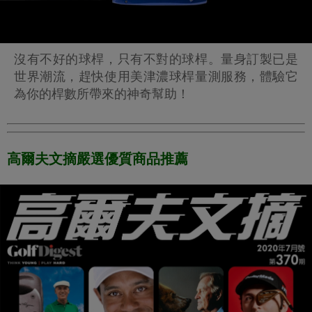
沒有不好的球桿，只有不對的球桿。量身訂製已是
世界潮流，趕快使用美津濃球桿量測服務，體驗它
為你的桿數所帶來的神奇幫助！
高爾夫文摘嚴選優質商品推薦