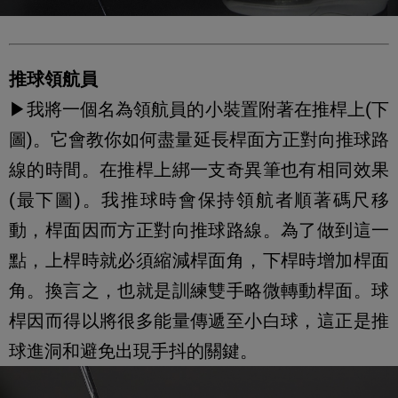
推球領航員
▶我將一個名為領航員的小裝置附著在推桿上(下
圖)。它會教你如何盡量延長桿面方正對向推球路
線的時間。在推桿上綁一支奇異筆也有相同效果
(最下圖)。我推球時會保持領航者順著碼尺移
動，桿面因而方正對向推球路線。為了做到這一
點，上桿時就必須縮減桿面角，下桿時增加桿面
角。換言之，也就是訓練雙手略微轉動桿面。球
桿因而得以將很多能量傳遞至小白球，這正是推
球進洞和避免出現手抖的關鍵。