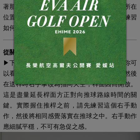
著那條路線滾進洞中，然後一路望回小白球所在
位置。學會研判推球路線之後，就可以開始練習
如何利用雙手協助推球進洞，我的建議如下。
從關閉到開放
▶下圖中我示範上桿和送桿中的右手動作。你可
以看到上桿時右手掌朝下，桿面因而關閉。然後
在送桿時右手掌改為指向天空，桿面因而開放。
這是盡量延長桿面方正對向推球路線時間的關
鍵。實際握住推桿之前，請先練習這個右手動
作，然後將相同感覺落實在推球之中。右手動作
應細膩平穩，不可有急促之感。