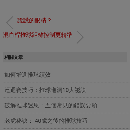
說謊的眼睛？
混血桿推球距離控制更精準
相關文章
如何增進推球績效
巡迴賽技巧：推球進洞10大祕訣
破解推球迷思：五個常見的錯誤要領
老虎秘訣： 40歲之後的推球技巧