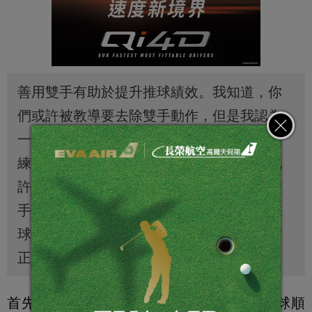
善用雙手有助於提升推球績效。我知道，你
們或許被教導要去除雙手動作，但是我認為
一點也沒有道理。你會走路之前，就已被訓
練用雙手做一些細膩的動作，為何唯獨不允
許雙手協助推球？我稍後會詳述如何運用雙
手動作協助推球，不過我先要提醒大家，推
球的關鍵在於控制桿面。只要能保持桿面方
正，就可以增加進洞機率。
首先自球後研判推球路線(上圖)，想像小白球順