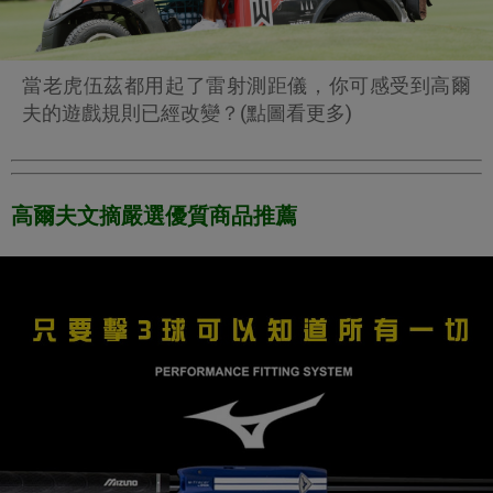
當老虎伍茲都用起了雷射測距儀，你可感受到高爾
夫的遊戲規則已經改變？(點圖看更多)
高爾夫文摘嚴選優質商品推薦