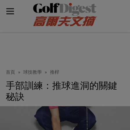
首頁
»
球技教學
»
推桿
手部訓練：推球進洞的關鍵
秘訣