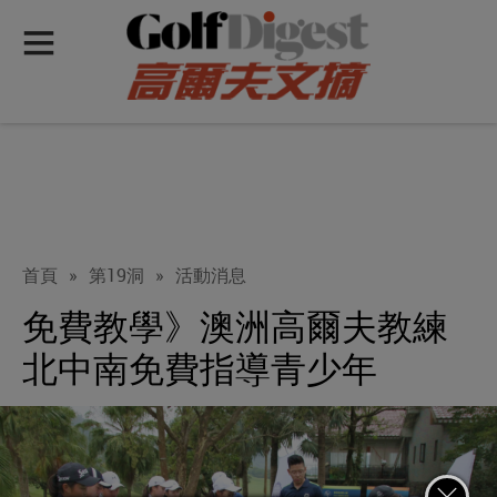
首頁
»
第19洞
»
活動消息
免費教學》澳洲高爾夫教練
北中南免費指導青少年