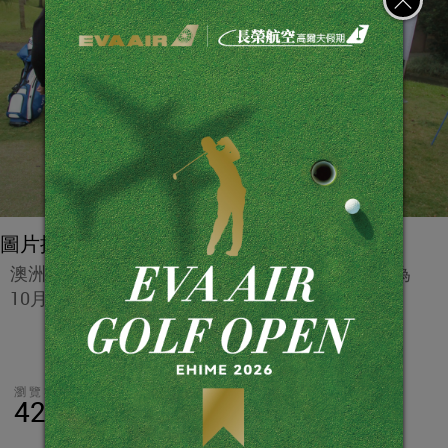
圖片提供／中華兩岸青少年高爾夫發展協會
澳洲高爾夫教練當肯(Jim Duncen) 來台教學；圖為
10月16日對老爺關西球場培訓球員教學情形。
瀏覽數
分享
LINE
42,678