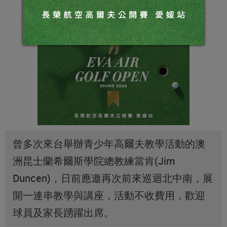
曾多次來台舉辦青少年高爾夫教學活動的澳
洲昆士蘭希爾斯學院總教練當肯(Jim
Duncen)，日前應邀再次前來巡迴北中南，展
開一連串教學與講座，活動不收費用，歡迎
球員及家長踴躍出席。