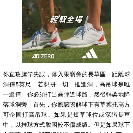
你直攻旗竿失誤，落入果嶺旁的長草區，距離球
洞僅5英尺。若想拼一切一推進洞，高吊球是唯
一選擇。你必須打出高彈道球路，然後輕柔地降
落球洞旁。首先，你應該瞭解球下有草葉托高方
可企圖打高吊球。如果是短草球位或深陷長草
中，以推球方式脫困較不傷成績。但是如果球下