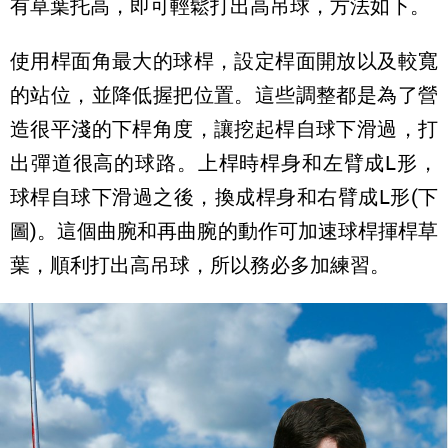
有草葉托高，即可輕鬆打出高吊球，方法如下。
使用桿面角最大的球桿，設定桿面開放以及較寬
的站位，並降低握把位置。這些調整都是為了營
造很平淺的下桿角度，讓挖起桿自球下滑過，打
出彈道很高的球路。上桿時桿身和左臂成L形，
球桿自球下滑過之後，換成桿身和右臂成L形(下
圖)。這個曲腕和再曲腕的動作可加速球桿揮桿草
葉，順利打出高吊球，所以務必多加練習。