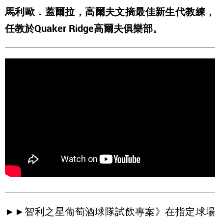
馬利歐．蓋爾拉，高爾夫文摘最佳新生代教練，
任教於Quaker Ridge高爾夫俱樂部。
►►智利之星葡萄酒球隊試飲專案》在指定球場