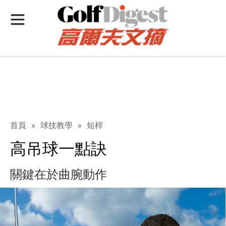
首頁
»
球技教學
»
短桿
高吊球一點訣
關鍵在於曲腕動作