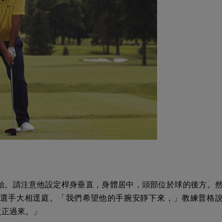
始。請注意他設定桿身垂直，身體居中，頭部位於球的後方。
選手大相逕庭。「我們希望他的手腕安靜下來，」教練普格
改正過來。」