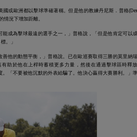
國或歐洲都以擊球準確著稱。但是他的教練丹尼斯．普格(Den
度的情況下增加距離。
可能成為擊球最遠的選手之一，」普格說，「但是他肯定可以
目標。」
改善他的動態平衡，」普格說。已在歐巡賽取得三勝的莫里納
這有助於他在上桿時蓄積更多力量，然後在通過擊球區時釋
度。「不要被他沉默的外表給騙了。他決心贏得大賽勝利。」