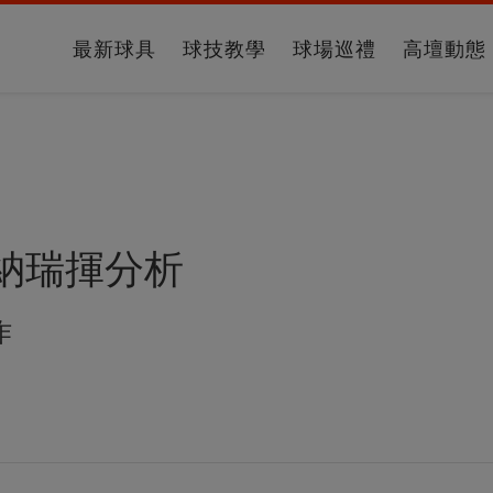
最新球具
球技教學
球場巡禮
高壇動態
納瑞揮分析
作