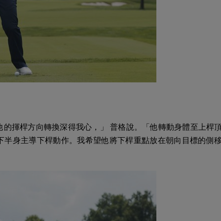
他的揮桿方向轉換深得我心，」 普格說。「他轉動身體至上桿
下半身主導下桿動作。我希望他將下桿重點放在朝向目標的側