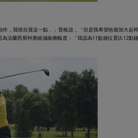
動作，我很欣賞這一點，」普格說，「但是我希望他能加大起
為法蘭西斯柯應縮減曲腕幅度：「我認為11點鐘位置比12點