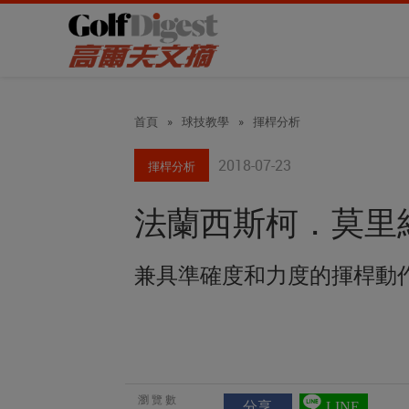
首頁
»
球技教學
»
揮桿分析
2018-07-23
揮桿分析
法蘭西斯柯．莫里
兼具準確度和力度的揮桿動
瀏覽數
分享
LINE