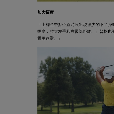
加大幅度
「上桿至中點位置時只出現很少的下半身
幅度，拉大左手和右臀部距離。」普格也認
置更適當。」