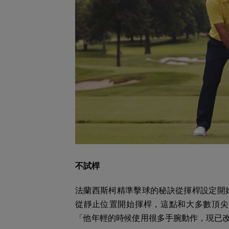
不試桿
法蘭西斯柯精準擊球的秘訣從揮桿設定開
從靜止位置開始揮桿，這點和大多數頂尖
「他年輕的時候使用很多手腕動作，現已