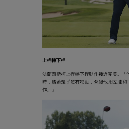
上桿轉下桿
法蘭西斯柯上桿轉下桿動作幾近完美。「
時，膝蓋幾乎沒有移動，然後他用左膝和
作。」