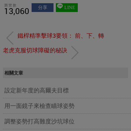
瀏覽數
分享
LINE
13,060
鐵桿精準擊球3要領： 前、下、轉
老虎克服切球障礙的秘訣
相關文章
設定新年度的高爾夫目標
用一面鏡子來檢查瞄球姿勢
調整姿勢打高難度沙坑球位