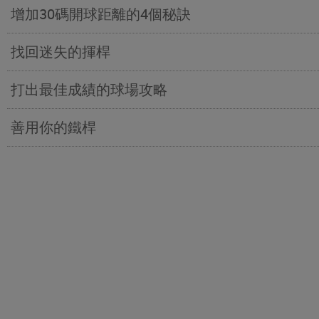
增加30碼開球距離的4個秘訣
找回迷失的揮桿
打出最佳成績的球場攻略
善用你的鐵桿