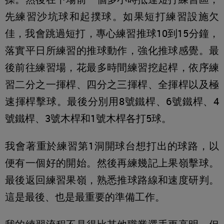
先練習沙坑球和起撲球。如果短打練習設施欠
佳，我會跳過短打，專心練習推球10到15分鐘，
落實平日所練習的推球動作，強化推球感覺。最
後前往練習場，花最多時間練習挖起桿，依序練
習二分之一揮桿、四分之三揮桿、全揮桿以及極
速揮桿擊球。最後分別用8號鐵桿、6號鐵桿、4
號鐵桿、3號木桿和1號木桿各打5球。
我會著重於練習第1洞開球台想打出的球路，以
便有一個好的開始。然後再練幾記上果嶺擊球。
最後返回練習果嶺，熟悉推球路線和速度研判。
這是最後、也是最重要的準備工作。