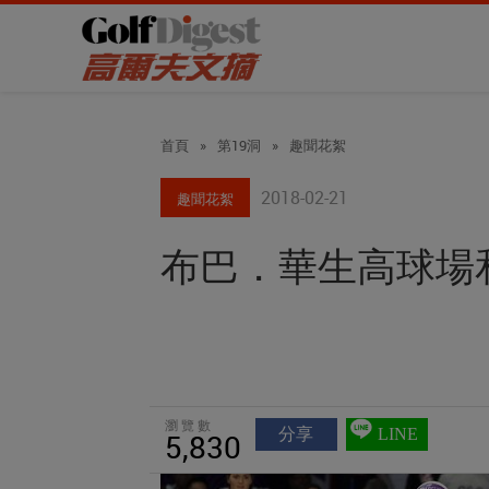
首頁
»
第19洞
»
趣聞花絮
2018-02-21
趣聞花絮
布巴．華生高球場
瀏覽數
分享
LINE
5,830