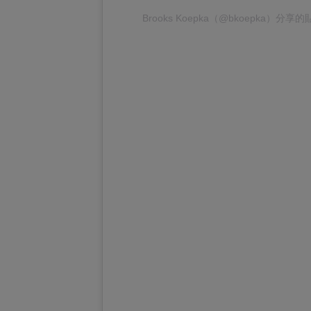
Brooks Koepka
（@bkoepka）分享的