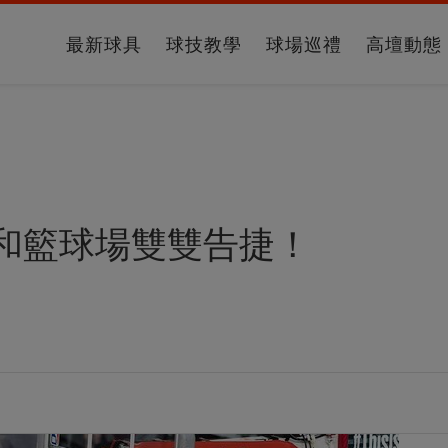
最新球具
球技教學
球場巡禮
高壇動態
和籃球場雙雙告捷！