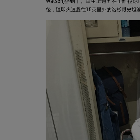
Watson)辦到了。華生上週五在里維拉
後，隨即火速趕往15英里外的洛杉磯史坦