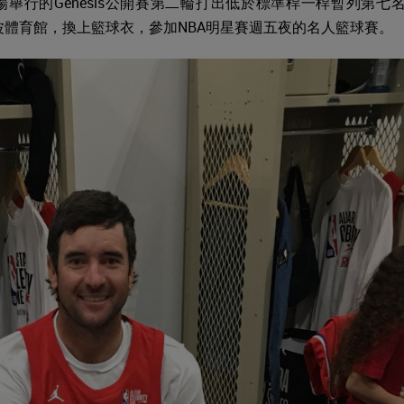
球場舉行的Genesis公開賽第二輪打出低於標準桿一桿暫列第七
波體育館，換上籃球衣，參加NBA明星賽週五夜的名人籃球賽。