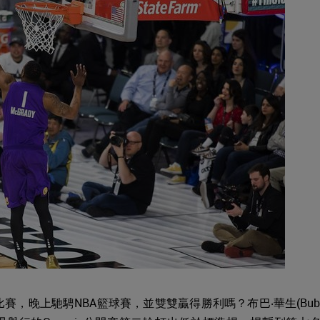
，晚上馳騁NBA籃球賽，並雙雙贏得勝利嗎？布巴‧華生(Bub