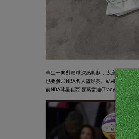
華生一向對籃球深感興趣，太座安姬之前曾是
也要參加NBA名人籃球賽。結果華生所屬
前NBA球星崔西‧麥葛雷迪(Tracy McGra