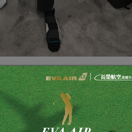
WNBA職業籃球員。華生稍早曾揚言，即使放棄Genesis公
的隊伍以75比66獲勝，他個人投進兩分，搶下三個籃板球，不
dy)蓋了一個大號火鍋。