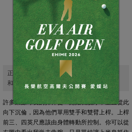
正確揮桿的秘訣在於利用身體轉動統合雙臂
和球桿的移動。
許多業餘球友的揮桿從一開始就脫序，並且從此
向下沉倫，因為他們單用雙手和雙臂上桿。上桿
前三、四英尺應該由身體轉動所控制。你可以從