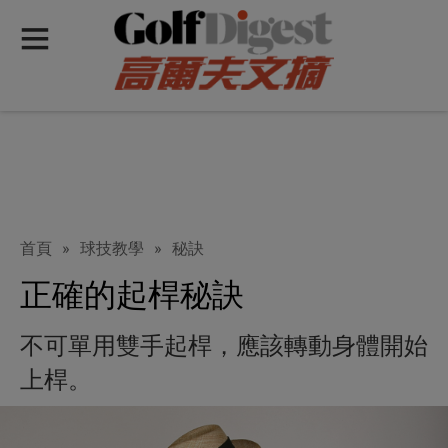
首頁
»
球技教學
»
秘訣
正確的起桿秘訣
不可單用雙手起桿，應該轉動身體開始
上桿。