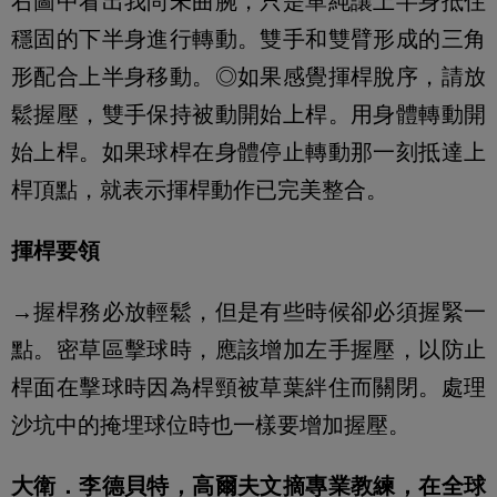
右圖中看出我尚未曲腕，只是單純讓上半身抵住
穩固的下半身進行轉動。雙手和雙臂形成的三角
形配合上半身移動。◎如果感覺揮桿脫序，請放
鬆握壓，雙手保持被動開始上桿。用身體轉動開
始上桿。如果球桿在身體停止轉動那一刻抵達上
桿頂點，就表示揮桿動作已完美整合。
揮桿要領
→握桿務必放輕鬆，但是有些時候卻必須握緊一
點。密草區擊球時，應該增加左手握壓，以防止
桿面在擊球時因為桿頸被草葉絆住而關閉。處理
沙坑中的掩埋球位時也一樣要增加握壓。
大衛．李德貝特，高爾夫文摘專業教練，在全球