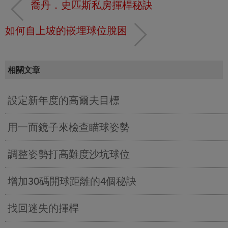
喬丹．史匹斯私房揮桿秘訣
如何自上坡的嵌埋球位脫困
相關文章
設定新年度的高爾夫目標
用一面鏡子來檢查瞄球姿勢
調整姿勢打高難度沙坑球位
增加30碼開球距離的4個秘訣
找回迷失的揮桿