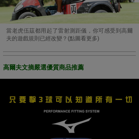
當老虎伍茲都用起了雷射測距儀，你可感受到高爾
夫的遊戲規則已經改變？(點圖看更多)
高爾夫文摘嚴選優質商品推薦