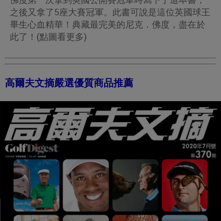
之後又拿了5座大賽冠軍。此書可說是這位英國球王
畢生心血精華！典藏最完美的尼克．佛度，盡在於
此了！(點圖看更多)
高爾夫文摘嚴選優質商品推薦