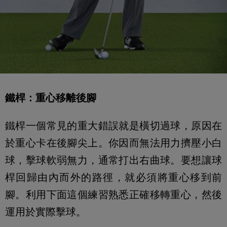
鐵桿：重心移離後腳
鐵桿一個常見的重大錯誤就是橫切過球，原因在
於重心卡在後腳尖上。你因而無法用力擠壓小白
球，擊球軟弱無力，通常打出右曲球。要想讓球
桿回歸由內而外的路徑，就必須將重心移到前
腳。利用下面這個練習熟悉正確移轉重心，然後
運用於實際擊球。