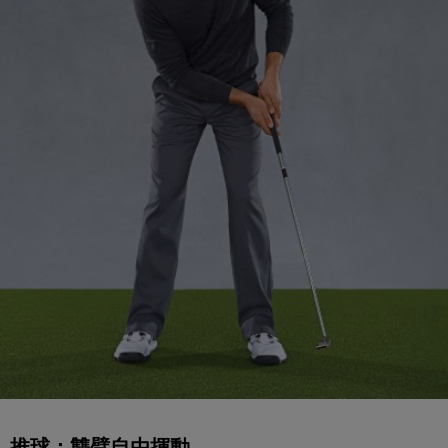
推球：雙臂自由揮動