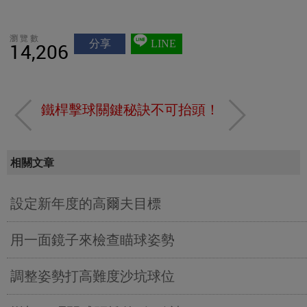
瀏覽數
分享
LINE
14,206
鐵桿擊球關鍵秘訣
不可抬頭！
相關文章
設定新年度的高爾夫目標
用一面鏡子來檢查瞄球姿勢
調整姿勢打高難度沙坑球位