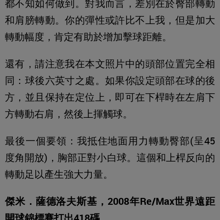
都不知如何做到。對我而言，差別在於臀部轉動
和肩膀轉動。你的彈性或許比不上我，但是加大
轉動幅度，肯定有助於增加擊球距離。
還有，請注意我在本文照片中的頭部位置完全相
同：球後六英寸之處。如果你設定頭部在球的後
方，並且保持在定位上，即可在下桿時在左肩下
方轉動右肩，然後上揮觸球。
最後一個要領：我抵住地面用力轉動臀部(呈45
度角開放)，胸部正對小白球。這個和上桿反向的
轉動足以產生強大力量。
傑米．薩德洛夫斯基，2008年Re/Max世界遠距
開球錦標賽打出418碼。