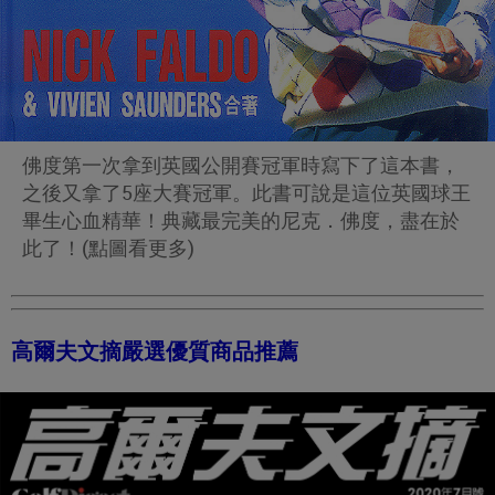
佛度第一次拿到英國公開賽冠軍時寫下了這本書，
之後又拿了5座大賽冠軍。此書可說是這位英國球王
畢生心血精華！典藏最完美的尼克．佛度，盡在於
此了！(點圖看更多)
高爾夫文摘嚴選優質商品推薦