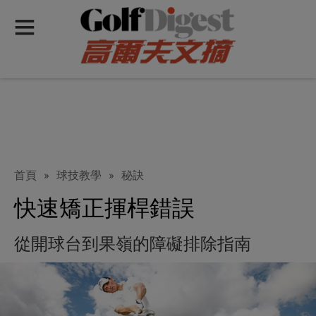
首頁
»
球技教學
»
秘訣
快速矯正揮桿錯誤
從開球台到果嶺的障礙排除指南