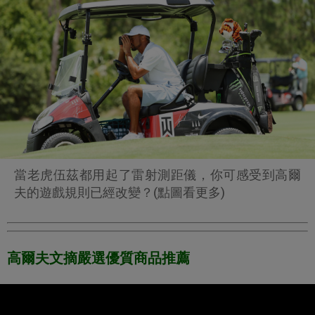
當老虎伍茲都用起了雷射測距儀，你可感受到高爾
夫的遊戲規則已經改變？(點圖看更多)
高爾夫文摘嚴選優質商品推薦