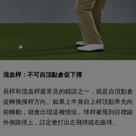
混血桿：不可自頂點倉促下揮
長桿和混血桿最常見的錯誤之一，就是自頂點倉
促轉換揮桿方向。如果上半身自上桿頂點率先向
前轉動，就會出現這種情況。球桿被甩到目標線
外側路徑上，註定會打出左飛球或右曲球。