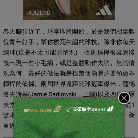
春天腳步近了，球季即將開始，於是我們召集數
位青年好手，幫你擦亮生鏽的球技。除非你每天
練球(這是不太可能的情況)，否則揮桿很容易慢
慢出現一些小毛病，或是整體動作失調。無論情
況為何，最好的做法就是找幾個簡易的要領做為
揮桿的依據。兩屆世界遠距開球冠軍傑米．薩德
洛夫斯基(Jamie Sadlowski，上圖)以及四位高爾
夫文摘最佳新生代教練可以幫助你快速矯正從1
號木桿到推桿的揮桿錯誤，讓你的揮桿煥然一新
重返球場。