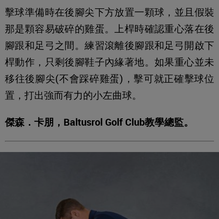
擊球準備時在後腳尖下方放置一顆球，並且假裝
那是顆容易破碎的雞蛋。上桿時確認重心落在後
腳跟和足弓之間。練習滾離後腳跟和足弓開啟下
桿動作，只剩後腳鞋子內緣著地。如果重心並未
移往後腳尖(不會踩碎雞蛋)，擊可就正確擊球位
置，打出強而有力的小左曲球。
傑森．卡朋，Baltusrol Golf Club教學總監。