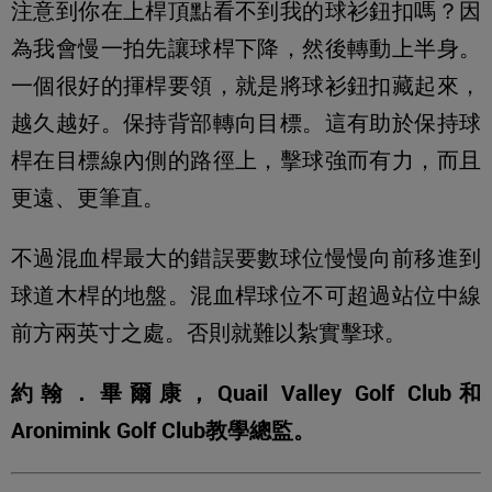
注意到你在上桿頂點看不到我的球衫鈕扣嗎？因
為我會慢一拍先讓球桿下降，然後轉動上半身。
一個很好的揮桿要領，就是將球衫鈕扣藏起來，
越久越好。保持背部轉向目標。這有助於保持球
桿在目標線內側的路徑上，擊球強而有力，而且
更遠、更筆直。
不過混血桿最大的錯誤要數球位慢慢向前移進到
球道木桿的地盤。混血桿球位不可超過站位中線
前方兩英寸之處。否則就難以紮實擊球。
約翰．畢爾康，Quail Valley Golf Club和
Aronimink Golf Club教學總監。