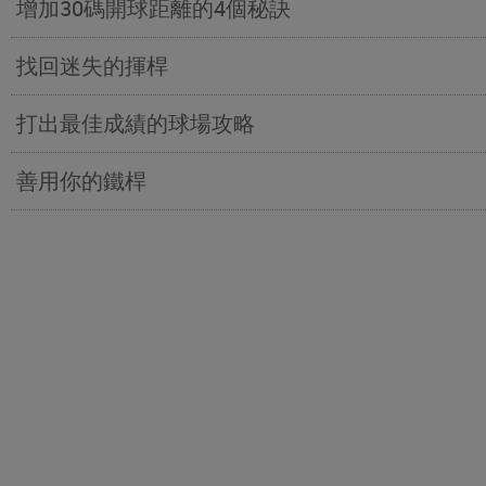
增加30碼開球距離的4個秘訣
找回迷失的揮桿
打出最佳成績的球場攻略
善用你的鐵桿