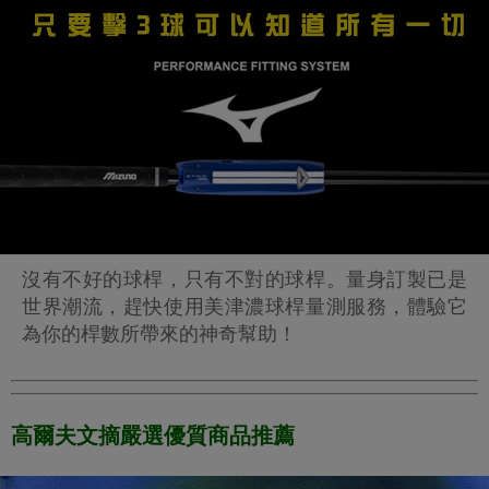
沒有不好的球桿，只有不對的球桿。量身訂製已是
世界潮流，趕快使用美津濃球桿量測服務，體驗它
為你的桿數所帶來的神奇幫助！
高爾夫文摘嚴選優質商品推薦