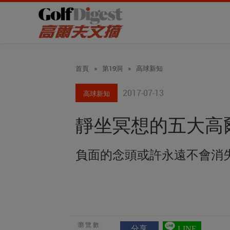
首頁
»
第19洞
»
高球新知
2017-07-13
高球新知
靜坐冥想的五大高
負面的念頭或許永遠不會消
瀏覽數
分享
LINE