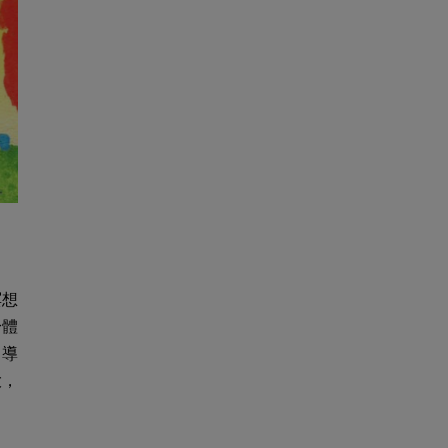
。
冥想
身體
力導
大，