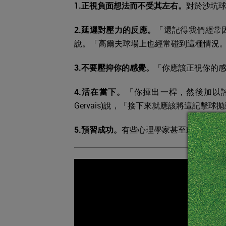
1.正視負面想法而不受其左右。
對於沙坑
2.延遲對壓力的反應。
「還記得我們經常因為
說。「高爾夫球場上也經常碰到這種情況
3.不要壓抑你的感覺。
「你應該正視你的感覺
4.活在當下。
「你揮出一桿，然後加以評
Gervais)說，「接下來就應該將這記擊
5.預習成功。
有些心理學家甚至鼓勵球員