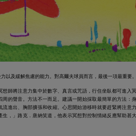
受力以及緩解焦慮的能力。對高爾夫球員而言，最後一項最重要
冥想師將注意力集中於數字、真言或咒語，行住坐臥都可進入
四周的聲音。方法不一而足。建議一開始採取最簡單的方法：
氣流進出、胸部擴張和收縮。心思開始游移時就要趕緊將注意
產生，」路克．唐納笑道，他表示冥想對控制情緒反應幫助甚