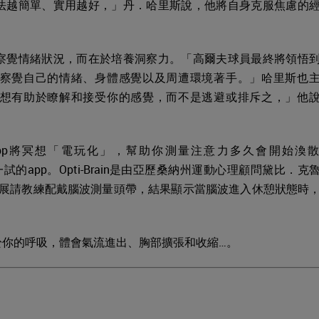
法越簡單、實用越好，」丹．哈里斯說，他將自身克服焦慮的
察覺情緒狀況，而在於培養洞察力。「高爾夫球員最終將領悟
察覺自己的情緒、身體感覺以及周遭環境著手。」哈里斯也
想有助於瞭解和接受你的感覺，而不是逃避或排斥之，」他
app將冥想「電玩化」，幫助你測量注意力多久會開始渙
都是值得一試的app。Opti-Brain是由亞歷桑納州運動心理顧問黛比．克
年PGA商品展請教練配戴腦波測量頭帶，結果顯示當腦波進入休憩狀態時
於你的呼吸，體會氣流進出、胸部擴張和收縮…。