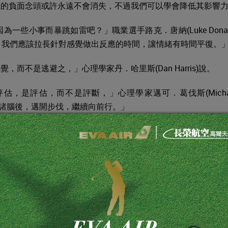
球的負面念頭或許永遠不會消失，不過我們可以學會降低其影響
一些小事而暴跳如雷吧？」職業選手路克．唐納(Luke Donal
。我們應該拉長針對感覺做出反應的時間，讓情緒有時間平復。
，而不是逃避之，」心理學家丹．哈里斯(Dan Harris)說。
估，是評估，而不是評斷，」心理學家邁可．葛伐斯(Micha
球拋諸腦後，邁開步伐，繼續向前行。」
在靜坐時冥想整個球局。心想事成，此之謂也。