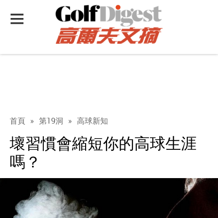
首頁
»
第19洞
»
高球新知
壞習慣會縮短你的高球生涯
嗎？