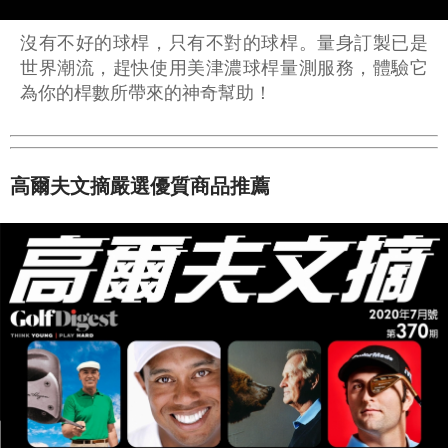
沒有不好的球桿，只有不對的球桿。量身訂製已是
世界潮流，趕快使用美津濃球桿量測服務，體驗它
為你的桿數所帶來的神奇幫助！
高爾夫文摘嚴選優質商品推薦