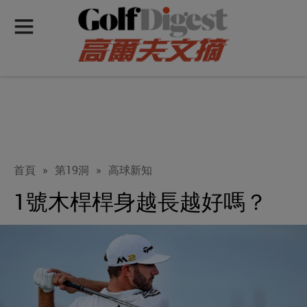
首頁
»
第19洞
»
高球新知
1號木桿桿身越長越好嗎？