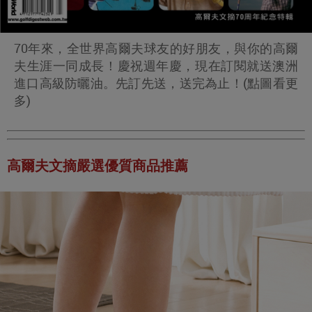
70年來，全世界高爾夫球友的好朋友，與你的高爾
夫生涯一同成長！慶祝週年慶，現在訂閱就送澳洲
進口高級防曬油。先訂先送，送完為止！(點圖看更
多)
高爾夫文摘嚴選優質商品推薦