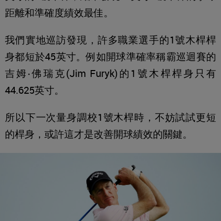
距離和準確度績效最佳。
我們實地巡訪發現，許多職業選手的1號木桿桿
身都短於45英寸。例如開球準確率稱霸巡迴賽的
吉姆‧佛瑞克(Jim Furyk)的1號木桿桿身只有
44.625英寸。
所以下一次量身調校1號木桿時，不妨試試更短
的桿身，或許這才是改善開球績效的關鍵。