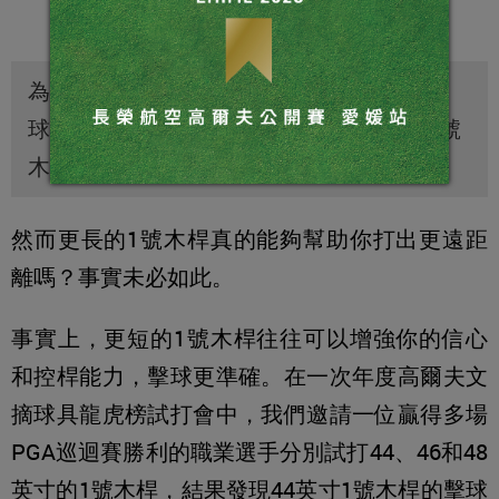
為了回應球友們渴望增加開球距離的呼聲，
球具廠商開始推出45.5英寸、甚至更長的1號
木桿。
然而更長的1號木桿真的能夠幫助你打出更遠距
離嗎？事實未必如此。
事實上，更短的1號木桿往往可以增強你的信心
和控桿能力，擊球更準確。在一次年度高爾夫文
摘球具龍虎榜試打會中，我們邀請一位贏得多場
PGA巡迴賽勝利的職業選手分別試打44、46和48
英寸的1號木桿，結果發現44英寸1號木桿的擊球