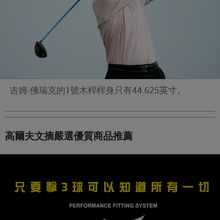
吉姆‧佛瑞克的1號木桿桿身只有44.625英寸。
高爾夫文摘嚴選優質商品推薦