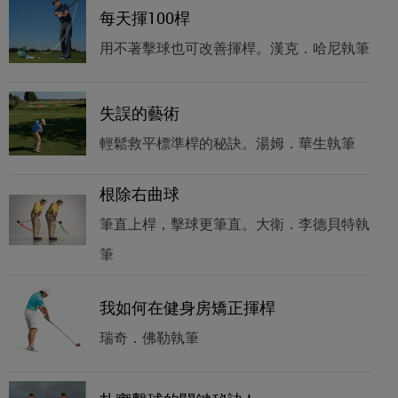
每天揮100桿
用不著擊球也可改善揮桿。漢克．哈尼執筆
失誤的藝術
輕鬆救平標準桿的秘訣。湯姆．華生執筆
根除右曲球
筆直上桿，擊球更筆直。大衛．李德貝特執
筆
我如何在健身房矯正揮桿
瑞奇．佛勒執筆