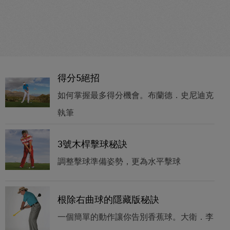
得分5絕招
如何掌握最多得分機會。布蘭德．史尼迪克
執筆
3號木桿擊球秘訣
調整擊球準備姿勢，更為水平擊球
根除右曲球的隱藏版秘訣
一個簡單的動作讓你告別香蕉球。大衛．李