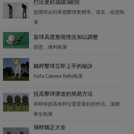
打出更好成績3絕招
從開球台到果嶺擊球更精準。漢克．哈尼執
筆
架球高度應視情況加以調整
西恩．傅利執筆
鐵桿擊球立即上手的秘訣
Rafa Cabrera Bello執筆
拉高擊球彈道的簡易方法
有時候提高收桿位置是最好的作法。湯姆．
華生執筆
揮桿矯正大全