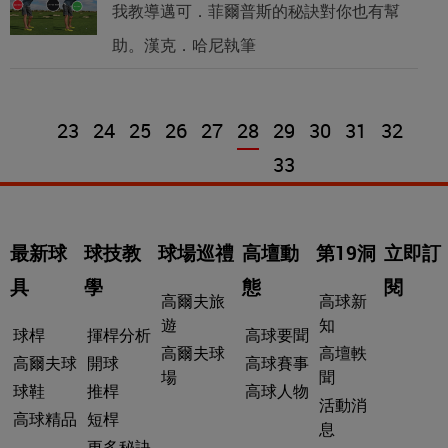
我教導邁可．菲爾普斯的秘訣對你也有幫
助。漢克．哈尼執筆
23
24
25
26
27
28
29
30
31
32
33
最新球
球技教
球場巡禮
高壇動
第19洞
立即訂
具
學
態
閱
高爾夫旅
高球新
遊
知
球桿
揮桿分析
高球要聞
高爾夫球
高壇軼
高爾夫球
開球
高球賽事
場
聞
球鞋
推桿
高球人物
活動消
高球精品
短桿
息
更多秘訣