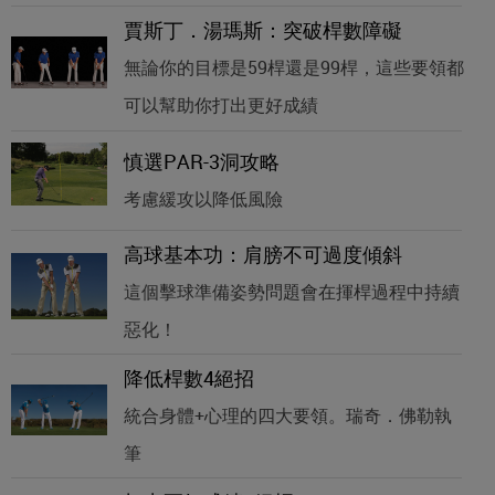
賈斯丁．湯瑪斯：突破桿數障礙
無論你的目標是59桿還是99桿，這些要領都
可以幫助你打出更好成績
慎選PAR-3洞攻略
考慮緩攻以降低風險
高球基本功：肩膀不可過度傾斜
這個擊球準備姿勢問題會在揮桿過程中持續
惡化！
降低桿數4絕招
統合身體+心理的四大要領。瑞奇．佛勒執
筆