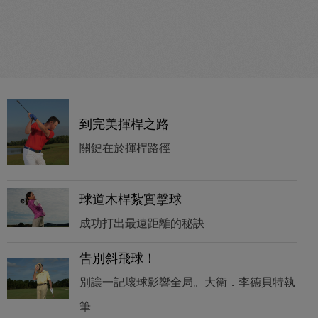
到完美揮桿之路
關鍵在於揮桿路徑
球道木桿紮實擊球
成功打出最遠距離的秘訣
告別斜飛球！
別讓一記壞球影響全局。大衛．李德貝特執
筆