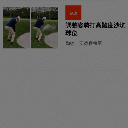
秘訣
調整姿勢打高難度沙坑
球位
陶德．安德森執筆