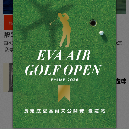
秘訣
設定新年度的高爾夫目標
讓知名美國 PGA 教練暨專欄作家 Brendon Elliott 告訴你怎
麼做
秘訣
用一面鏡子來檢查瞄球
姿勢