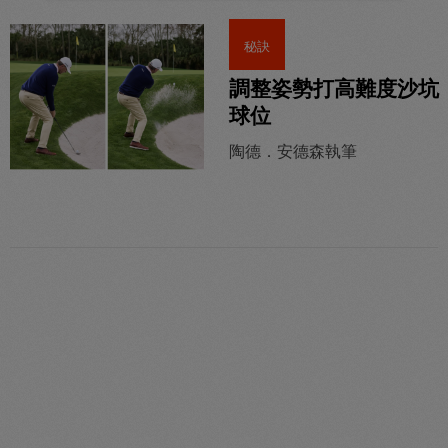
秘訣
調整姿勢打高難度沙坑
球位
陶德．安德森執筆