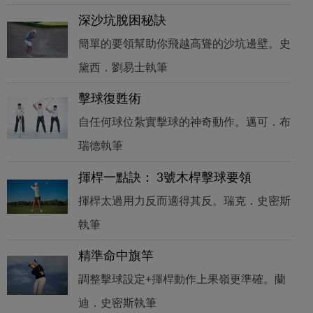
深沙坑脫困秘訣
簡單的要領幫助你飛越高聳的沙坑邊壁。史
黛西．劉易士執筆
擊球復甦術
自任何球位紮實擊球的神奇動作。邁可．布
瑞德執筆
揮桿一點訣： 3號木桿擊球要領
揮桿太過用力反而適得其反。瑞克．史密斯
執筆
精準命中旗竿
調整擊球設定+揮桿動作上果嶺更準確。蘭
迪．史密斯執筆