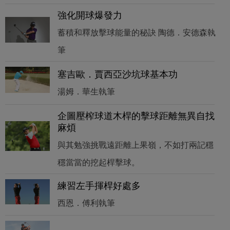
強化開球爆發力
蓄積和釋放擊球能量的秘訣 陶德．安德森執
筆
塞吉歐．賈西亞沙坑球基本功
湯姆．華生執筆
企圖壓榨球道木桿的擊球距離無異自找
麻煩
與其勉強挑戰遠距離上果嶺，不如打兩記穩
穩當當的挖起桿擊球。
練習左手揮桿好處多
西恩．傅利執筆