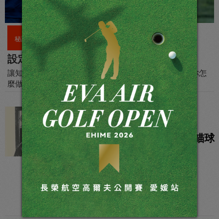
秘訣
設定新年度的高爾夫目標
讓知名美國 PGA 教練暨專欄作家 Brendon Elliott 告訴你怎
麼做
秘訣
用一面鏡子來檢查瞄球
姿勢