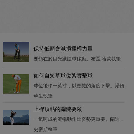
保持低頭會減損揮桿力量
要領在於目光跟隨球移動。布區‧哈蒙執筆
如何自短草球位紮實擊球
球位後移一英寸，以更陡的角度下擊。湯姆‧
華生執筆
上桿頂點的關鍵要領
一氣呵成的流暢動作比姿勢更重要。蘭迪．
史密斯執筆