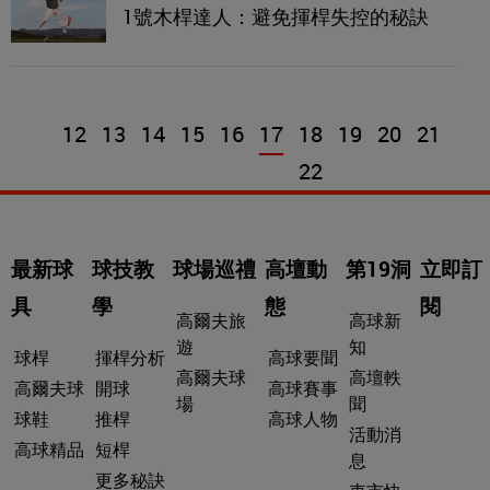
1號木桿達人：避免揮桿失控的秘訣
12
13
14
15
16
17
18
19
20
21
22
最新球
球技教
球場巡禮
高壇動
第19洞
立即訂
具
學
態
閱
高爾夫旅
高球新
遊
知
球桿
揮桿分析
高球要聞
高爾夫球
高壇軼
高爾夫球
開球
高球賽事
場
聞
球鞋
推桿
高球人物
活動消
高球精品
短桿
息
更多秘訣