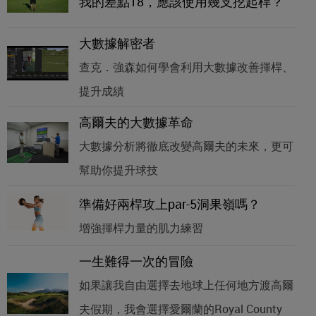
我的差點18，應該使用幾支挖起桿？
大數據解密者
查克．強森如何學會利用大數據改善揮桿、
提升成績
高爾夫的大數據革命
大數據分析將徹底改變高爾夫的未來，更可
幫助你提升球技
準備好兩桿攻上par-5洞果嶺嗎？
增強揮桿力量的肌力練習
一生難得一次的冒險
如果讓我自由選擇去地球上任何地方渡高爾
夫假期，我會選擇愛爾蘭的Royal County