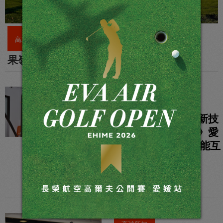
高球新知
果嶺速度快就一定好？
高球新知
資策會運動科技創新技
術共創成果發表會》愛
吠的狗AI Amaze智能互
動應用