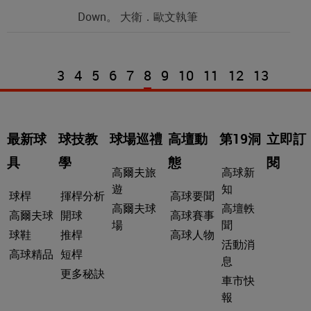
Down。 大衛．歐文執筆
3
4
5
6
7
8
9
10
11
12
13
最新球
球技教
球場巡禮
高壇動
第19洞
立即訂
具
學
態
閱
高爾夫旅
高球新
遊
知
球桿
揮桿分析
高球要聞
高爾夫球
高壇軼
高爾夫球
開球
高球賽事
場
聞
球鞋
推桿
高球人物
活動消
高球精品
短桿
息
更多秘訣
車市快
報