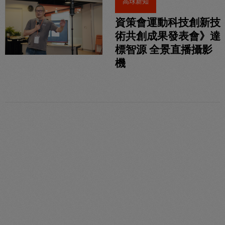
高球新知
資策會運動科技創新技
術共創成果發表會》達
標智源 全景直播攝影
機