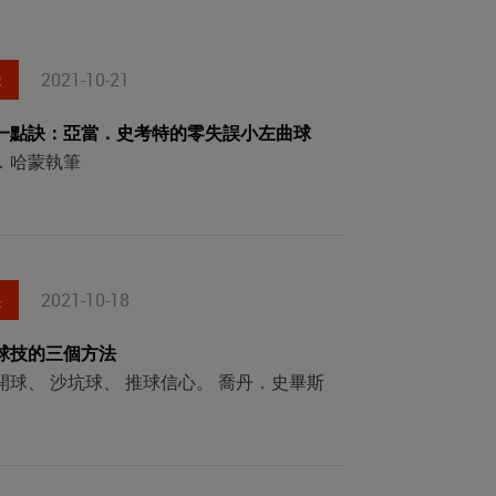
2021-10-21
球
一點訣：亞當．史考特的零失誤小左曲球
．哈蒙執筆
2021-10-18
訣
球技的三個方法
開球、 沙坑球、 推球信心。 喬丹．史畢斯