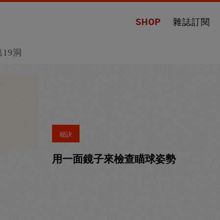
SHOP
雜誌訂閱
第19洞
秘訣
用一面鏡子來檢查瞄球姿勢