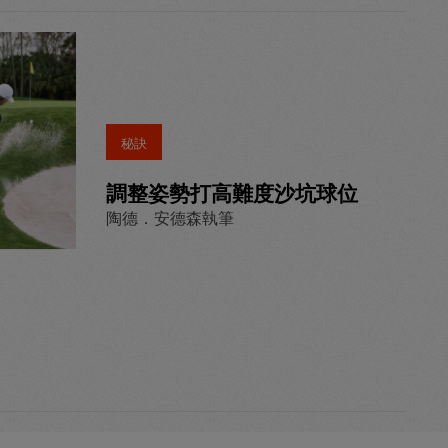
秘訣
調整姿勢打高難度沙坑球位
陶德．安德森執筆