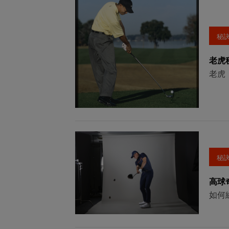
秘
老虎
老虎
秘
高球
如何