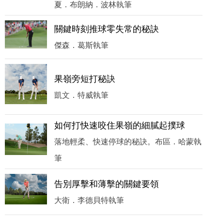
夏．布朗納．波林執筆
關鍵時刻推球零失常的秘訣
傑森．葛斯執筆
果嶺旁短打秘訣
凱文．特威執筆
如何打快速咬住果嶺的細膩起撲球
落地輕柔、快速停球的秘訣。布區．哈蒙執
筆
告別厚擊和薄擊的關鍵要領
大衛．李德貝特執筆