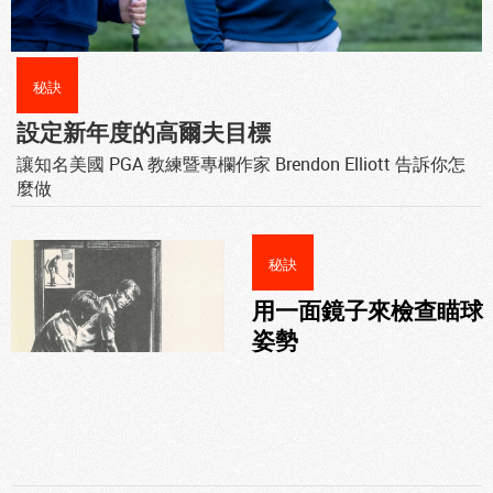
秘訣
設定新年度的高爾夫目標
讓知名美國 PGA 教練暨專欄作家 Brendon Elliott 告訴你怎
麼做
秘訣
用一面鏡子來檢查瞄球
姿勢