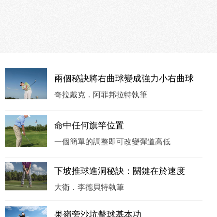
兩個秘訣將右曲球變成強力小右曲球
奇拉戴克．阿菲邦拉特執筆
命中任何旗竿位置
一個簡單的調整即可改變彈道高低
下坡推球進洞秘訣：關鍵在於速度
大衛．李德貝特執筆
果嶺旁沙坑擊球基本功