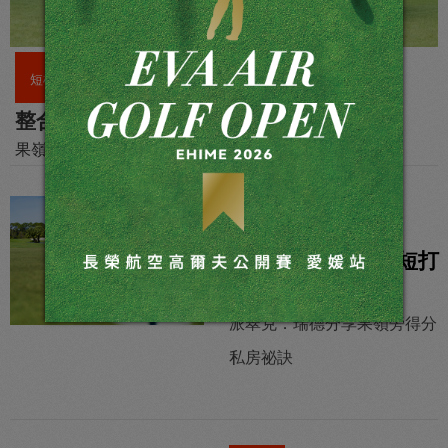
短桿
整合你的短打動作
果嶺旁短打精準控制距離的關鍵。大衛．李德貝特執筆
短桿
頂尖巡迴賽選手的短打
密笈
派翠克．瑞德分享果嶺旁得分
私房祕訣