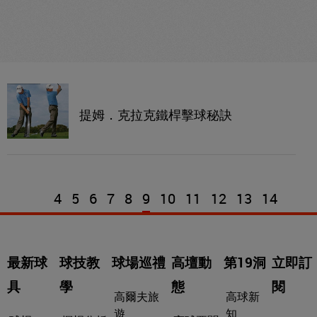
提姆．克拉克鐵桿擊球秘訣
4
5
6
7
8
9
10
11
12
13
14
最新球
球技教
球場巡禮
高壇動
第19洞
立即訂
具
學
態
閱
高爾夫旅
高球新
遊
知