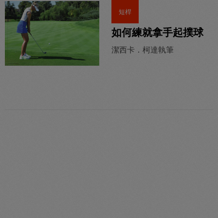
短桿
如何練就拿手起撲球
潔西卡．柯達執筆