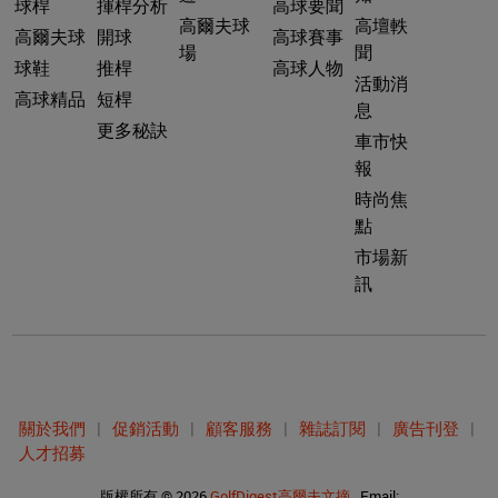
球桿
揮桿分析
高球要聞
高爾夫球
高壇軼
高爾夫球
開球
高球賽事
場
聞
球鞋
推桿
高球人物
活動消
高球精品
短桿
息
更多秘訣
車市快
報
時尚焦
點
市場新
訊
關於我們
|
促銷活動
|
顧客服務
|
雜誌訂閱
|
廣告刊登
|
人才招募
版權所有 © 2026
GolfDigest高爾夫文摘
Email: