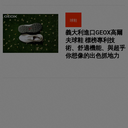
球鞋
義大利進口GEOX高爾
夫球鞋 標榜專利技
術、舒適機能、與超乎
你想像的出色抓地力