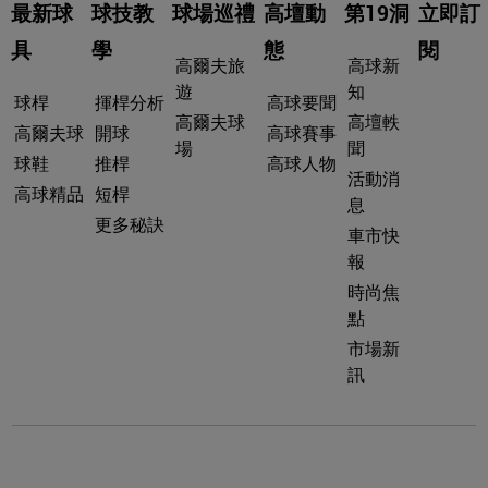
最新球
球技教
球場巡禮
高壇動
第19洞
立即訂
具
學
態
閱
高爾夫旅
高球新
遊
知
球桿
揮桿分析
高球要聞
高爾夫球
高壇軼
高爾夫球
開球
高球賽事
場
聞
球鞋
推桿
高球人物
活動消
高球精品
短桿
息
更多秘訣
車市快
報
時尚焦
點
市場新
訊