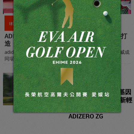
球鞋
ADIZERO ZG全新輕量機能系列專為高球手打
造「輕」征球場的最佳利器！
adidas Golf魅力無法擋，曾雅妮領軍李旻、葉欣寧、沈威成
同場較量，初代名模王靜瑩友情登台演驛春夏高球時尚
球鞋
承襲冠軍跑鞋家族基因
adidas Golf推出最新輕
量機能高球鞋款
ADIZERO ZG