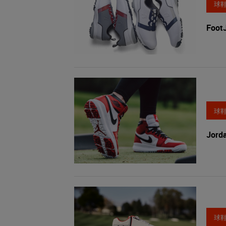
球
Foo
球
Jord
球