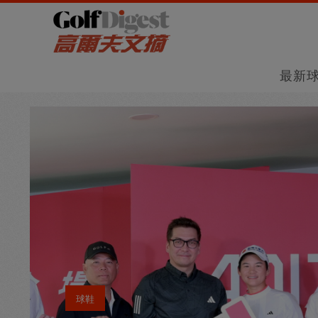
最新
球鞋