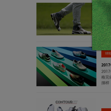
球
瑞奇
球
201
20
格完
揮桿