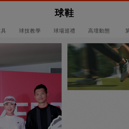
球鞋
球具
球技教學
球場巡禮
高壇動態