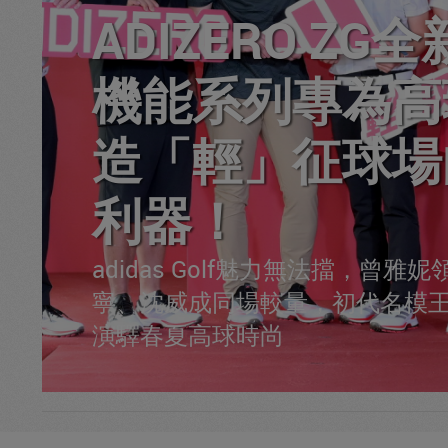
ADIZERO ZG
機能系列專為高
造「輕」征球場
利器！
adidas Golf魅力無法擋，曾
寧、沈威成同場較量，初代名模
演驛春夏高球時尚