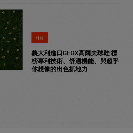
球鞋
義大利進口GEOX高爾夫球鞋 標
榜專利技術、舒適機能、與超乎
你想像的出色抓地力