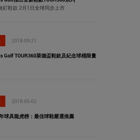
無釘鞋款 2月1日全球同步上市
2018-09-21
鞋
das Golf TOUR360萊德盃鞋款及紀念球桶限量
2018-05-02
鞋
18年球具龍虎榜：最佳球鞋嚴選推薦