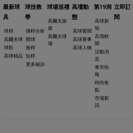
最新球
球技教
球場巡禮
高壇動
第19洞
立即訂
具
學
態
閱
高爾夫旅
高球新
遊
知
球桿
揮桿分析
高球要聞
高爾夫球
高壇軼
高爾夫球
開球
高球賽事
場
聞
球鞋
推桿
高球人物
活動消
高球精品
短桿
息
更多秘訣
車市快
報
時尚焦
點
市場新
訊