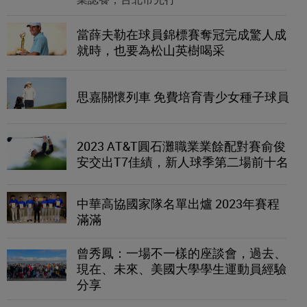
當薛夫勒在球員錦標賽奪冠完成驚人成
就時，也要為松山英樹喝采
思嘉關懷列車 免費培育青少女種子球員
2023 AT&T圓石灘職業業餘配對賽俞俊
安交出T7佳績，新人球季第二場前十名
中華高協國家隊名單出爐 2023年賽程
滿滿
曾秀鳳：一場不一樣的座談會，過去、
現在、未來、美國大學學生運動員經驗
分享