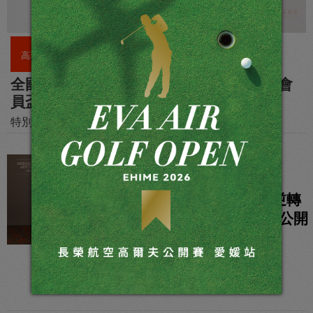
高球要聞
全國花園鄉村俱樂部果嶺發球台復育完成 會
員盃吸引逾 400 位會員出席
特別邀請名將林文堂為會員實施教學課程，報名秒爆
高球要聞
洪健堯飆 66 桿，逆轉
奪 2026 國賓 ADT 公開
賽冠軍