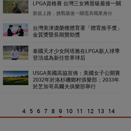
LPGA資格賽 台灣三女將晉級最後一關
新規上路，挑戰最後一關需具職業身分
台灣美津濃榮獲體育署「體育推手獎」
金質獎暨長期贊助獎
泰國天才少女阿塔雅在LPGA新人球季
登頂成為新任世界球后
USGA美國高協宣佈：美國女子公開賽
2032年於洛杉磯鄉村俱樂部；2033年
於芝加哥高爾夫俱樂部舉行
4
5
6
7
8
9
10
11
12
13
14