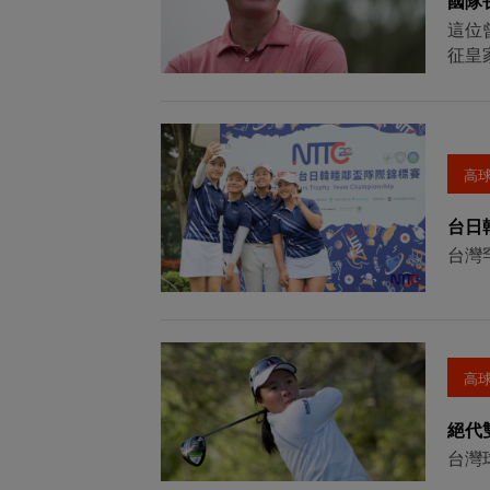
國隊
這位
征皇
高
台日
台灣
高
絕代
台灣