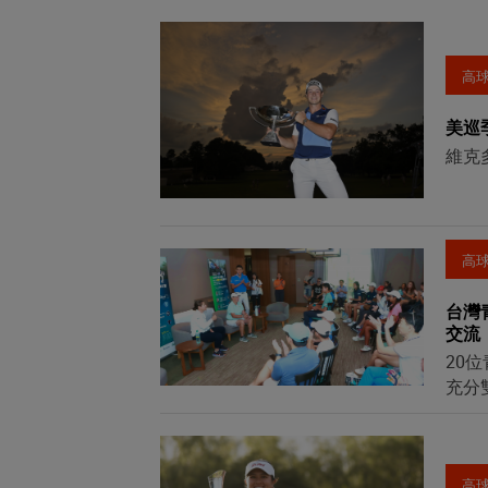
高
美巡
維克
高
台灣
交流
20
充分
高