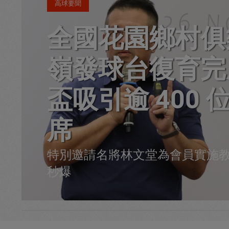
高球要聞
全國花園鄉村俱
嶺發球台復育完
盃吸引逾 400 
席
特別邀請名將林文堂為會員實施
秒爆