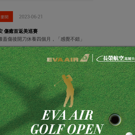
2023-06-21
球要聞
安 傷癒首返美巡賽
膝蓋傷後開刀休養四個月，「感覺不錯」
2023-05-26
球要聞
後中華婦女會首赴泰 以球會友推動國民外交
分會於行前實施規則講習為選手增強戰力
2023-05-25
球要聞