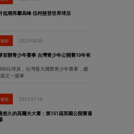
月低潮再攀高峰 伍柯慈登世界球后
2023-08-05
球要聞
華首辦青少年賽事 台灣青少年公開賽10年有
國300位球員，台灣最大國際青少年賽事，繼
GA後又一盛事
2023-07-18
球要聞
最悠久的高爾夫大賽：第151屆英國公開賽週
場