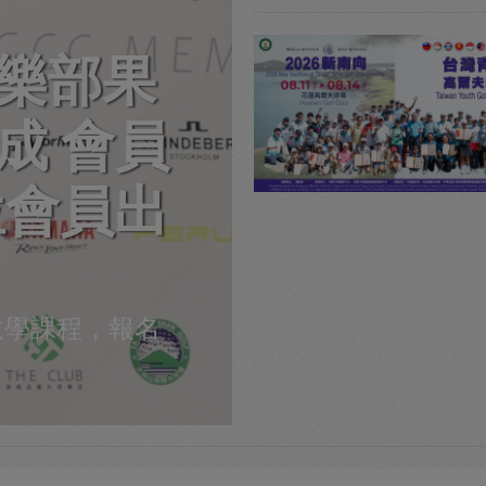
樂部果
成 會員
位會員出
教學課程，報名