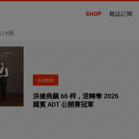
SHOP
雜誌訂閱
第19洞
高球要聞
洪健堯飆 66 桿，逆轉奪 2026
國賓 ADT 公開賽冠軍