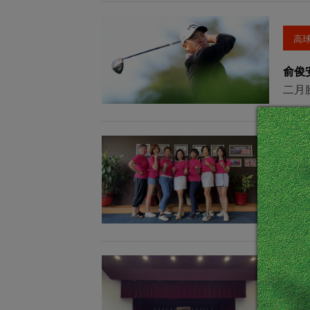
高
俞俊
二月
高
疫情
台北
高