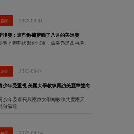
2023-08-31
球要聞
季後賽：這些數據定義了八月的美巡賽
多奪下聯邦快遞盃冠軍，葛洛弗連拿兩勝。
2023-08-14
球要聞
青少年受重視 美國大學教練再訪美麗華雙向
位青少年及家長與兩位大學總教練共度兩天，
雙向溝通
2023-08-14
球要聞