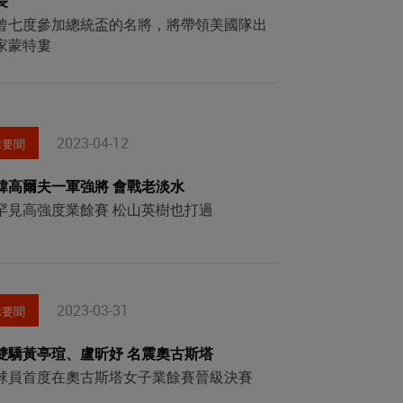
長
曾七度參加總統盃的名將，將帶領美國隊出
家蒙特婁
2023-04-12
球要聞
韓高爾夫一軍強將 會戰老淡水
罕見高強度業餘賽 松山英樹也打過
2023-03-31
球要聞
雙驕黃亭瑄、盧昕妤 名震奧古斯塔
球員首度在奧古斯塔女子業餘賽晉級決賽