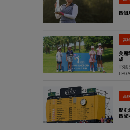
四個
高
美麗
成
13
LP
高
歷史
四登