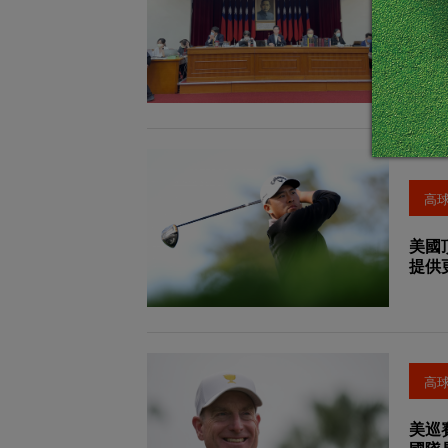
廢除
將交
高
美國
提供
高
美巡