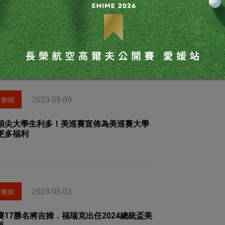
高爾夫娛樂稅案 獲致歷來最大進展
付黨團協商，跨出重要一步
2023-05-09
球要聞
頂尖大學生利多！美巡賽宣佈為美巡賽大學
更多福利
2023-05-03
球要聞
賽17勝名將吉姆．福瑞克出任2024總統盃美