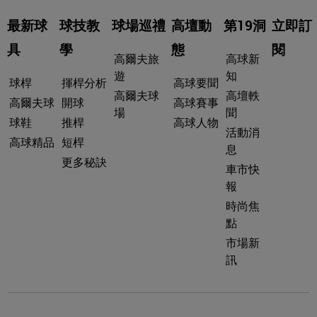
最新球
球技教
球場巡禮
高壇動
第19洞
立即訂
具
學
態
閱
高爾夫旅
高球新
遊
知
球桿
揮桿分析
高球要聞
高爾夫球
高壇軼
高爾夫球
開球
高球賽事
場
聞
球鞋
推桿
高球人物
活動消
高球精品
短桿
息
更多秘訣
車市快
報
時尚焦
點
市場新
訊