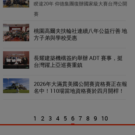
睽違20年 仰德集團復辦國家級大賽台灣公開
賽
桃園高爾夫扶輪社連續八年公益行善 地
方子弟與學校受惠
長耀建築機構簽約舉辦 ADT 賽事，挺
台灣躍上亞巡賽重鎮
2026年大滿貫美國公開賽資格賽正在報
名中！110場當地資格賽於四月開桿！
1
2
3
4
5
6
7
8
9
10