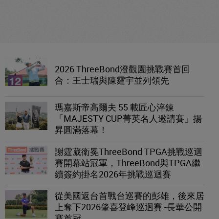
2026 ThreeBond澄觀園挑戰賽首回
合：王士瑞與陳霆宇並列領先
瑪嘉斯帝高爾夫 55 載匠心淬鍊
「MAJESTY CUP菁英名人邀請賽」揚
昇圓滿落幕！
謝霆葳衛冕ThreeBond TPGA挑戰巡迴
賽開幕站冠軍，ThreeBond與TPGA繼
續簽約掛名2026年挑戰巡迴賽
從美國返台首戰台巡賽的彭雄，後來居
上奪下2026肇喜登峰巡迴賽 -長華公開
賽首冠