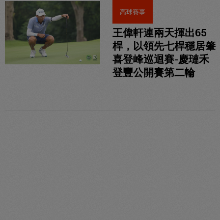
高球賽事
王偉軒連兩天揮出65
桿，以領先七桿穩居肇
喜登峰巡迴賽-慶璉禾
登豐公開賽第二輪