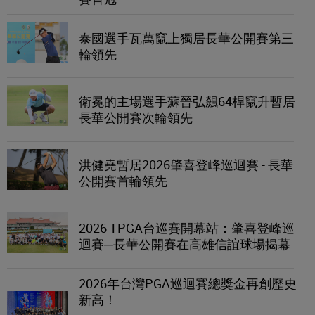
泰國選手瓦萬竄上獨居長華公開賽第三
輪領先
衛冕的主場選手蘇晉弘飆64桿竄升暫居
長華公開賽次輪領先
洪健堯暫居2026肇喜登峰巡迴賽 - 長華
公開賽首輪領先
2026 TPGA台巡賽開幕站：肇喜登峰巡
迴賽─長華公開賽在高雄信誼球場揭幕
2026年台灣PGA巡迴賽總獎金再創歷史
新高！