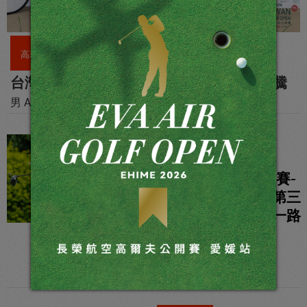
高球要聞
台灣青少年公開賽圓滿落幕 美麗華人氣沸騰
男 A 組施友翔、女 A 組冠軍球員青少年階段最後賽事
高球賽事
2026肇喜登峰巡迴賽-
慶璉禾登豐公開賽第三
回合，王偉軒持續一路
穩居領先