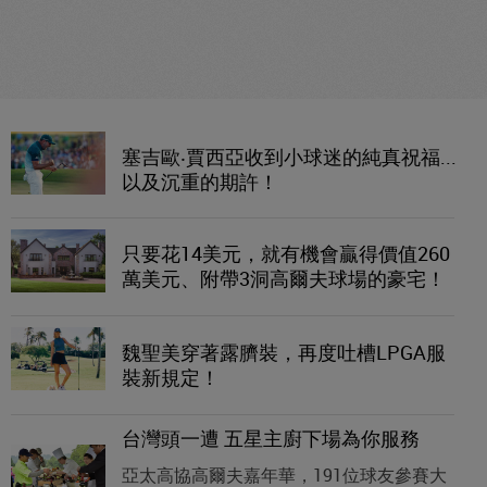
塞吉歐‧賈西亞收到小球迷的純真祝福...
以及沉重的期許！
只要花14美元，就有機會贏得價值260
萬美元、附帶3洞高爾夫球場的豪宅！
魏聖美穿著露臍裝，再度吐槽LPGA服
裝新規定！
台灣頭一遭 五星主廚下場為你服務
亞太高協高爾夫嘉年華，191位球友參賽大