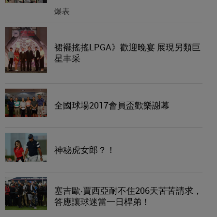
爆表
裙襬搖搖LPGA》歡迎晚宴 展現另類巨
星丰采
全國球場2017會員盃歡樂謝幕
神秘虎女郎？！
塞吉歐‧賈西亞耐不住206天苦苦請求，
答應讓球迷當一日桿弟！