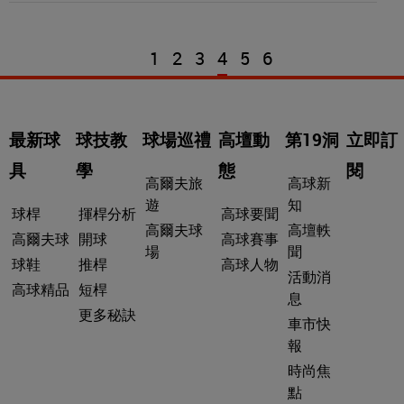
1
2
3
4
5
6
最新球
球技教
球場巡禮
高壇動
第19洞
立即訂
具
學
態
閱
高爾夫旅
高球新
遊
知
球桿
揮桿分析
高球要聞
高爾夫球
高壇軼
高爾夫球
開球
高球賽事
場
聞
球鞋
推桿
高球人物
活動消
高球精品
短桿
息
更多秘訣
車市快
報
時尚焦
點