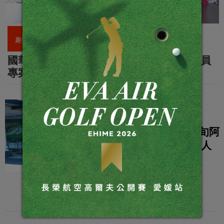
趣聞花絮
國華38婦女節 群美競艷攜手國華青少年會員
專案
趣聞花絮
亞洲女子業餘》八旬阿
嬤愛打球 揮出快樂人
生