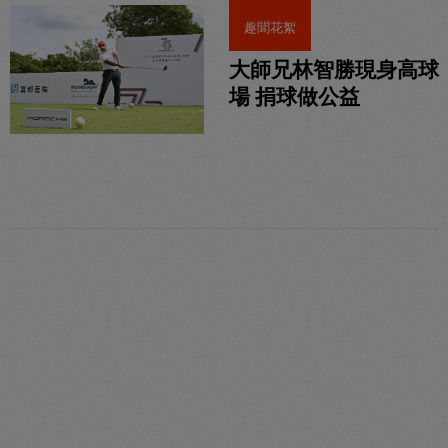
趣聞花絮
大師兄林智勝現身高球
場 捐球做公益