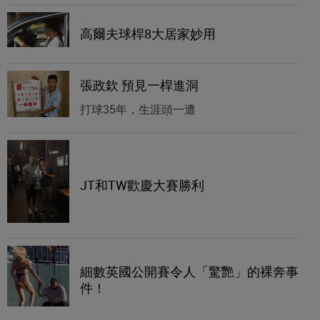
高爾夫球桿8大居家妙用
張政欽 預見一桿進洞
打球35年，生涯頭一遭
JT和TW歡慶大賽勝利
細數英國公開賽令人「驚艷」的裸奔事
件！