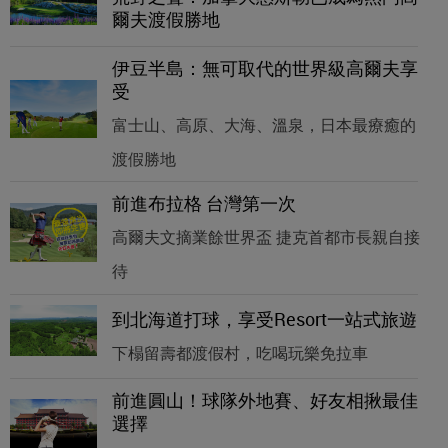
爾夫渡假勝地
伊豆半島：無可取代的世界級高爾夫享
受
富士山、高原、大海、溫泉，日本最療癒的
渡假勝地
前進布拉格 台灣第一次
高爾夫文摘業餘世界盃 捷克首都市長親自接
待
到北海道打球，享受Resort一站式旅遊
下榻留壽都渡假村，吃喝玩樂免拉車
前進圓山！球隊外地賽、好友相揪最佳
選擇