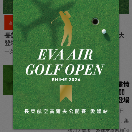
高爾夫旅遊
長榮航空高爾夫公開賽 日本愛媛站11月盛大
登場
一次揮桿三座知名球場 沉浸四國溫泉與美食之旅
高爾夫旅遊
跟著長榮航空全球盡情
揮桿 首屆高爾夫公開
賽布里斯本站華麗登場
「長榮航空高爾夫假期」日
本、泰國、澳洲任君挑選，集
結四大業者，為球友添增翱翔