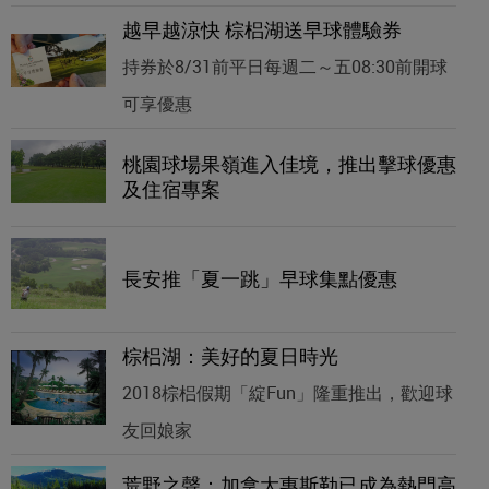
越早越涼快 棕梠湖送早球體驗券
持券於8/31前平日每週二～五08:30前開球
可享優惠
桃園球場果嶺進入佳境，推出擊球優惠
及住宿專案
長安推「夏一跳」早球集點優惠
棕梠湖：美好的夏日時光
2018棕梠假期「綻Fun」隆重推出，歡迎球
友回娘家
荒野之聲：加拿大惠斯勒已成為熱門高