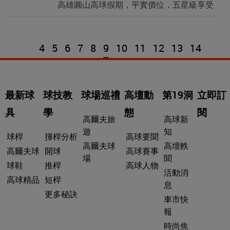
高雄圓山高球假期，平實價位，五星級享受
4
5
6
7
8
9
10
11
12
13
14
最新球
球技教
球場巡禮
高壇動
第19洞
立即訂
具
學
態
閱
高爾夫旅
高球新
遊
知
球桿
揮桿分析
高球要聞
高爾夫球
高壇軼
高爾夫球
開球
高球賽事
場
聞
球鞋
推桿
高球人物
活動消
高球精品
短桿
息
更多秘訣
車市快
報
時尚焦