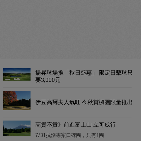
揚昇球場推「秋日盛惠」 限定日擊球只
要3,000元
伊豆高爾夫人氣旺 今秋賞楓團限量推出
高貴不貴》前進富士山 立可成行
7/31抗漲專案口碑團，只有1團