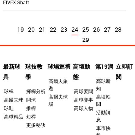
19
20
21
22
23
24
25
26
27
28
29
最新球
球技教
球場巡禮
高壇動
第19洞
立即訂
具
學
態
閱
高爾夫旅
高球新
遊
知
球桿
揮桿分析
高球要聞
高爾夫球
高壇軼
高爾夫球
開球
高球賽事
場
聞
球鞋
推桿
高球人物
活動消
高球精品
短桿
息
更多秘訣
車市快