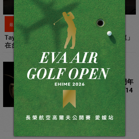
最新球桿
TaylorMade全新Qi4D系列開球木桿 「超速」
在台灣亮相！
最新球桿
MAJESTY創立55周年
PRESTIGIO XIV (第14
代) 傳奇誕生！