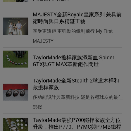
MAJESTY全新Royale皇家系列 兼具前
衛時尚與日系精湛工藝
享受更遠距 更強勁的銳利飛行 My First
MAJESTY
TaylorMade推桿家族添新血 Spider
GTX與GT MAX革新鉅作問世
TaylorMade全新Stealth 2球道木桿和
救援桿家族
多功能設計與革新科技 滿足各種球友的最佳
選擇
TaylorMade最強P700鐵桿家族全方位
升級，推出P770、P7MC與P7MB鐵桿