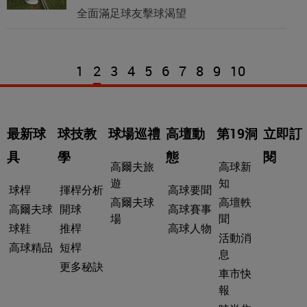
全面滿足球友擊球渴望
1
2
3
4
5
6
7
8
9
10
最新球
球技教
球場巡禮
高壇動
第19洞
立即訂
具
學
態
閱
高爾夫旅
高球新
遊
知
球桿
揮桿分析
高球要聞
高爾夫球
高壇軼
高爾夫球
開球
高球賽事
場
聞
球鞋
推桿
高球人物
活動消
高球精品
短桿
息
更多秘訣
車市快
報