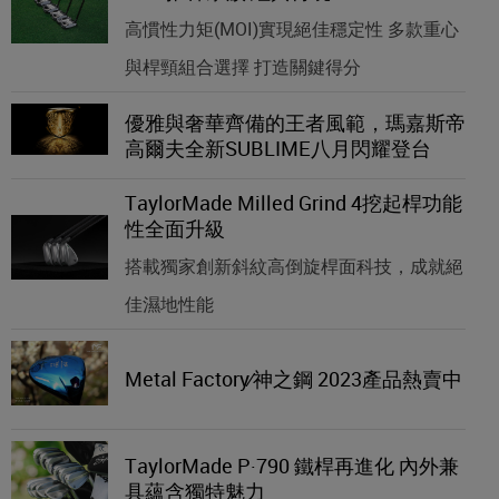
高慣性力矩(MOI)實現絕佳穩定性 多款重心
與桿頸組合選擇 打造關鍵得分
優雅與奢華齊備的王者風範，瑪嘉斯帝
高爾夫全新SUBLIME八月閃耀登台
TaylorMade Milled Grind 4挖起桿功能
性全面升級
搭載獨家創新斜紋高倒旋桿面科技，成就絕
佳濕地性能
Metal Factory∕神之鋼 2023產品熱賣中
TaylorMade P·790 鐵桿再進化 內外兼
具蘊含獨特魅力