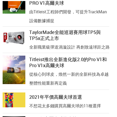
PRO V1高爾夫球
由Titleist工程師們開發，可提升TrackMan
設備數據捕捉
TaylorMade全能巡迴賽用球TP5與
TP5x正式上市
全新職業級彈道渦漩設計 再創致遠球距之路
Titleist推出全新進化版2.0的Pro V1和
Pro V1x高爾夫球
從核心到球皮，煥然一新的全新科技為卓越
整體性能重新再定義
2021年平價高爾夫球首選
不想花太多錢購買高爾夫球的11種選擇