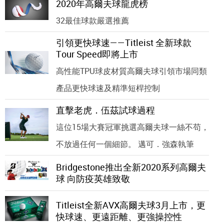
2020年高爾夫球龍虎榜
32最佳球款嚴選推薦
引領更快球速——Titleist 全新球款
Tour Speed即將上市
高性能TPU球皮材質高爾夫球引領市場同類
產品更快球速及精準短桿控制
直擊老虎．伍茲試球過程
這位15場大賽冠軍挑選高爾夫球一絲不苟，
不放過任何一個細節。 邁可．強森執筆
Bridgestone推出全新2020系列高爾夫
球 向防疫英雄致敬
Titleist全新AVX高爾夫球3月上市，更
快球速、更遠距離、更強操控性