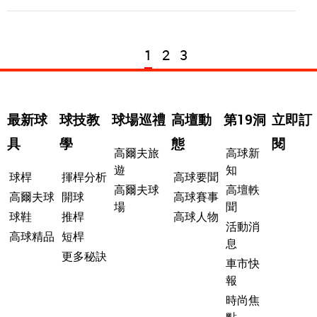
1
2
3
最新球
球技教
球場巡禮
高壇動
第19洞
立即訂
具
學
態
閱
高爾夫旅
高球新
遊
知
球桿
揮桿分析
高球要聞
高爾夫球
高壇軼
高爾夫球
開球
高球賽事
場
聞
球鞋
推桿
高球人物
活動消
高球精品
短桿
息
更多秘訣
車市快
報
時尚焦