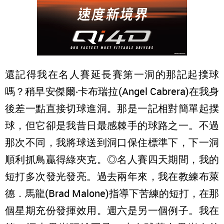
還記得我在名人賽延長賽第一洞的那記起撲球
嗎？稍早安傑爾‧卡布瑞拉(Angel Cabrera)在我身
後差一點直接切球進洞。那是一記相對簡單起撲
球，但它卻是我昔日最感棘手的球路之一。不過
那次不同，我將球送到洞口保住標準下，下一洞
順利抓鳥贏得綠夾克。◎名人賽四天期間，我的
短打多次發光發亮。過去兩年來，我在教練布萊
德．馬龍(Brad Malone)指導下苦練的短打，在那
個星期充份發揮效用。週六是另一個例子。我在