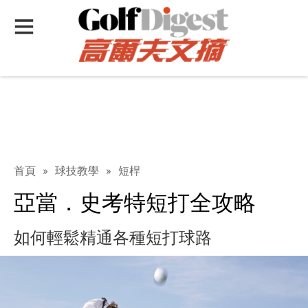
首頁
»
球技教學
»
短桿
亞當．史考特短打全攻略
如何輕鬆精通各種短打球路