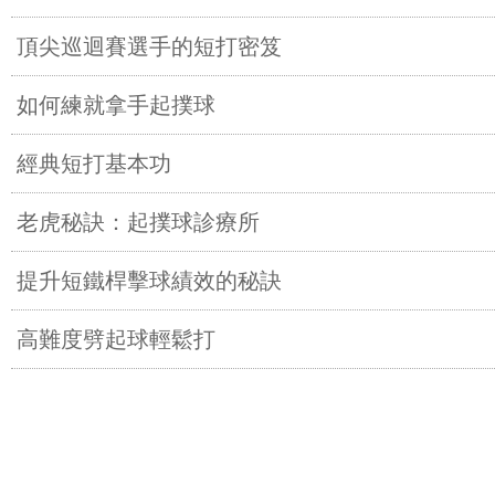
頂尖巡迴賽選手的短打密笈
如何練就拿手起撲球
經典短打基本功
老虎秘訣：起撲球診療所
提升短鐵桿擊球績效的秘訣
高難度劈起球輕鬆打