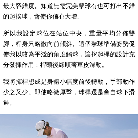
最大容錯度。知道無需完美擊球有也可打出不錯
的起撲球，會使你信心大增。
所以我設定球位在站位中央，重量平均分佈雙
腳，桿身只略微向前傾斜。這個擊球準備姿勢促
使我以較為平淺的角度觸球，讓挖起桿的設計充
分發揮作用：桿頭後緣順著草皮滑動。
我將揮桿想成是身體小幅度前後轉動，手部動作
少之又少。即使略微厚擊，球桿還是會自球下滑
過。