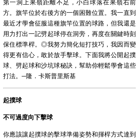
第一洞上果嶺距離不足，小白球落在果嶺右前
方。旗竿位於右後方的一個困難位置。我一直到
最近才學會征服這種旗竿位置的球路，但我還是
用力打出一記劈起球停在洞旁，再度在關鍵時刻
保住標準桿。◎我努力簡化短打技巧，我因而變
得更有信心，敢於放手擊球。下面我將公開起撲
球、劈起球和沙坑球秘訣，幫助你輕鬆學會這些
打法。─隆．卡斯普里斯基
起撲球
不可過度向下擊球
你應該讓起撲球的擊球準備姿勢和揮桿方式達到