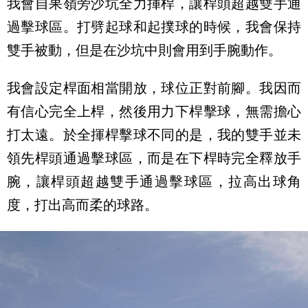
我會自果嶺旁沙坑全力揮桿，讓桿頭超越雙手通
過擊球區。打劈起球和起撲球的時候，我會保持
雙手被動，但是在沙坑中則會用到手腕動作。
我會設定桿面相當開放，球位正對前腳。我因而
有信心完全上桿，然後用力下桿擊球，無需擔心
打太遠。於全揮桿擊球不同的是，我的雙手並未
領先桿頭通過擊球區，而是在下桿時完全釋放手
腕，讓桿頭超越雙手通過擊球區，拉高出球角
度，打出高而柔的球路。