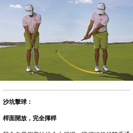
沙坑擊球：
桿面開放，完全揮桿