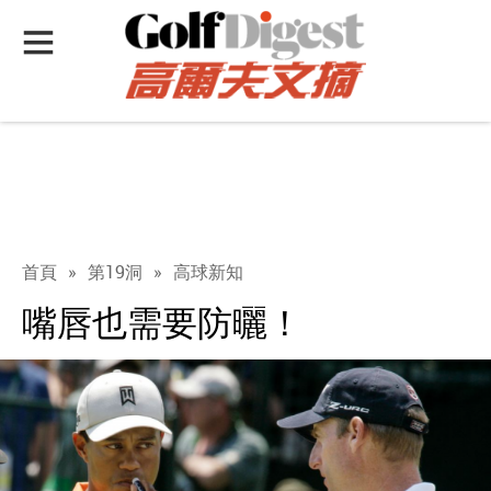
首頁
»
第19洞
»
高球新知
嘴唇也需要防曬！