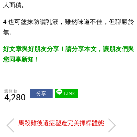
大面積。
4 也可塗抹防曬乳液，雖然味道不佳，但聊勝於
無。
好文章與好朋友分享！請分享本文，讓朋友們與
您同享新知！
瀏覽數
分享
LINE
4,280
馬殺雞後遺症
塑造完美揮桿體態