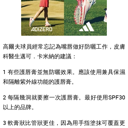
高爾夫球員經常忘記為嘴唇做好防曬工作，皮膚
科醫生邁可．卡米納的建議：
1 有些護唇膏並無防曬效果。應該使用兼具保濕
和隔離紫外線功能的護唇膏。
2 每隔幾洞就要擦一次護唇膏。最好使用SPF30
以上的品牌。
3 軟膏狀比管狀更佳，因為用手指塗抹可覆蓋更