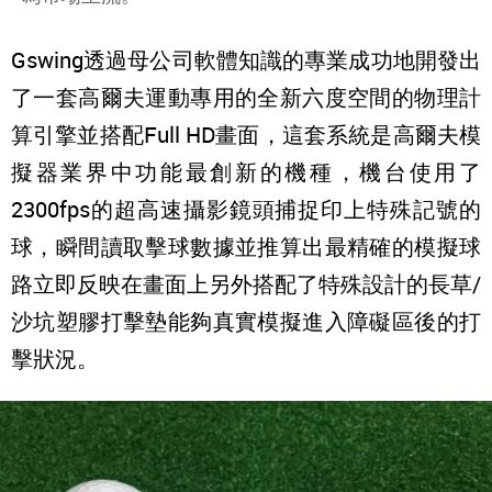
Gswing透過母公司軟體知識的專業成功地開發出
了一套高爾夫運動專用的全新六度空間的物理計
算引擎並搭配Full HD畫面，這套系統是高爾夫模
擬器業界中功能最創新的機種，機台使用了
2300fps的超高速攝影鏡頭捕捉印上特殊記號的
球，瞬間讀取擊球數據並推算出最精確的模擬球
路立即反映在畫面上另外搭配了特殊設計的長草/
沙坑塑膠打擊墊能夠真實模擬進入障礙區後的打
擊狀況。