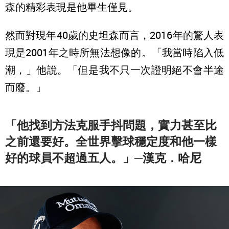
森的精彩表現是他畢生僅見。
然而對現年40歲的史坦森而言，2016年的驚人表
現是2001年之時所無法想像的。「我當時陷入低
潮，」他說。「但是我不只一次證明絕不會半途
而廢。」
「他找到方法克服手抖問題，實力甚至比
之前還要好。全世界擊球穩定度和他一樣
好的球員不超過五人。」─漢克．哈尼