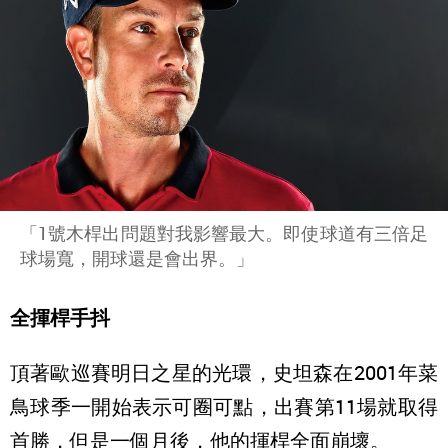
「1號木桿出問題對我影響最大。即使球道有三倍足
球場寬，開球還是會出界。」
全揮桿手抖
頂著歐巡賽明日之星的光環，史坦森在2001年菜
鳥球季一開始表示可圈可點，出賽第11場就取得
首勝，但是一個月後，他的揮桿全面崩壞。