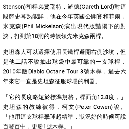
Stenson)和桿弟賈瑞特．羅德(Gareth Lord)對這
段歷史耳熟能詳，他在今年英國公開賽和菲爾．
米克森(Phil Mickelson)演出現代版豔陽下的對
決，打到第18洞的時候領先米克森兩桿。
史坦森大可以選擇使用長鐵桿避開右側沙坑，但
是他二話不說抽出球袋中最可靠的一支球桿，
2010年版Diablo Octane Tour 3號木桿，過去六
年來它一直是史坦森征服球場的利器。
「它的長度略短於標準規格，桿面角12.8度，」
史坦森的教練彼得．柯文(Peter Cowen)說。
「他用這支球桿擊球超精準，狀況好的時候可說
百發百中，更勝1號木桿。」