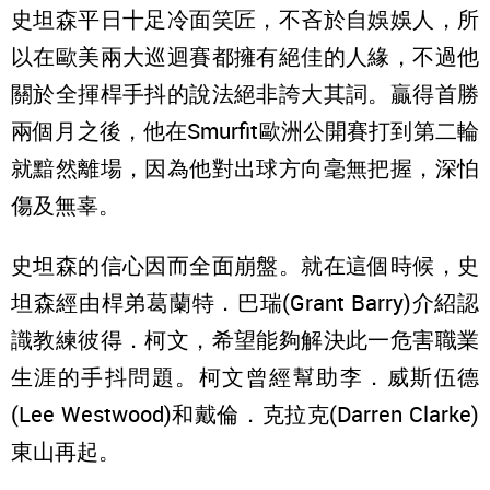
史坦森平日十足冷面笑匠，不吝於自娛娛人，所
以在歐美兩大巡迴賽都擁有絕佳的人緣，不過他
關於全揮桿手抖的說法絕非誇大其詞。贏得首勝
兩個月之後，他在Smurfit歐洲公開賽打到第二輪
就黯然離場，因為他對出球方向毫無把握，深怕
傷及無辜。
史坦森的信心因而全面崩盤。就在這個時候，史
坦森經由桿弟葛蘭特．巴瑞(Grant Barry)介紹認
識教練彼得．柯文，希望能夠解決此一危害職業
生涯的手抖問題。柯文曾經幫助李．威斯伍德
(Lee Westwood)和戴倫．克拉克(Darren Clarke)
東山再起。