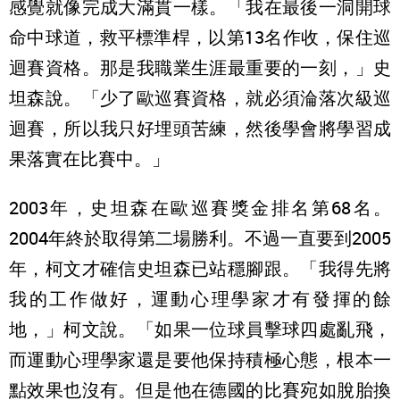
感覺就像完成大滿貫一樣。「我在最後一洞開球
命中球道，救平標準桿，以第13名作收，保住巡
迴賽資格。那是我職業生涯最重要的一刻，」史
坦森說。「少了歐巡賽資格，就必須淪落次級巡
迴賽，所以我只好埋頭苦練，然後學會將學習成
果落實在比賽中。」
2003年，史坦森在歐巡賽獎金排名第68名。
2004年終於取得第二場勝利。不過一直要到2005
年，柯文才確信史坦森已站穩腳跟。「我得先將
我的工作做好，運動心理學家才有發揮的餘
地，」柯文說。「如果一位球員擊球四處亂飛，
而運動心理學家還是要他保持積極心態，根本一
點效果也沒有。但是他在德國的比賽宛如脫胎換