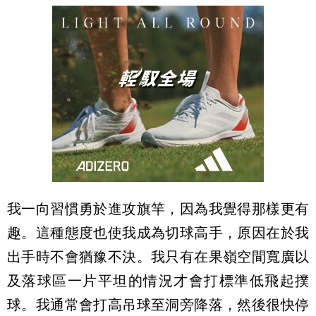
我一向習慣勇於進攻旗竿，因為我覺得那樣更有
趣。這種態度也使我成為切球高手，原因在於我
出手時不會猶豫不決。我只有在果嶺空間寬廣以
及落球區一片平坦的情況才會打標準低飛起撲
球。我通常會打高吊球至洞旁降落，然後很快停