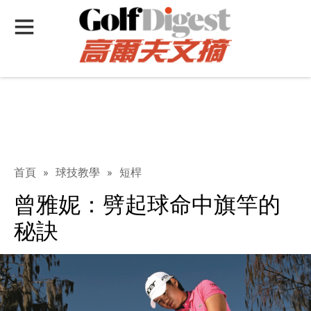
首頁
»
球技教學
»
短桿
曾雅妮：劈起球命中旗竿的
秘訣