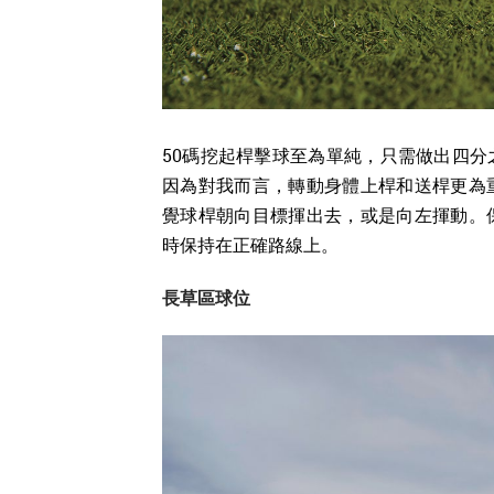
50碼挖起桿擊球至為單純，只需做出四
因為對我而言，轉動身體上桿和送桿更為
覺球桿朝向目標揮出去，或是向左揮動。
時保持在正確路線上。
長草區球位