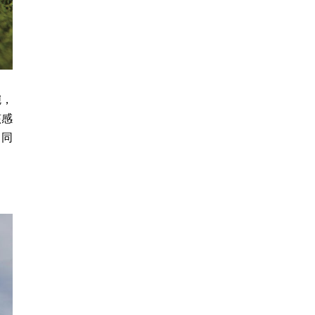
腕，
該感
，同