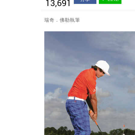
13,691
瑞奇．佛勒執筆