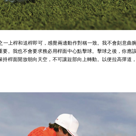
分之一上桿和送桿即可，感覺兩邊動作對稱一致。我不會刻意曲
重要。我也不會要求務必用桿面中心點擊球。擊球之後，你應
保持桿面開放朝向天空，不可讓趾部向上轉動。以便拉高彈道