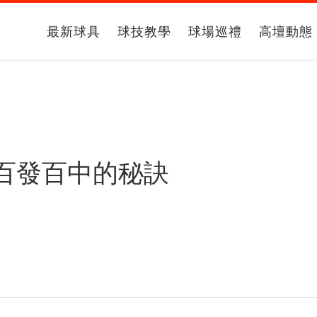
最新球具
球技教學
球場巡禮
高壇動態
百發百中的秘訣
法