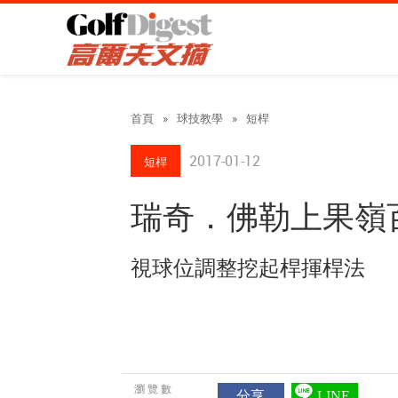
首頁
»
球技教學
»
短桿
2017-01-12
短桿
瑞奇．佛勒上果嶺
視球位調整挖起桿揮桿
瀏覽數
分享
LINE