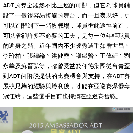
ADT的獎金雖然不比正巡的可觀，但它為球員鋪
設了一個很容易接觸的舞台，而一旦表現好，更
可以進階到下一階段戰場，球員循此途徑前進，
可以省卻許多不必要的工夫，是每一位年輕球員
的進身之階。近年國內不少優秀選手如詹世昌丶
李玠柏丶張緯綸丶洪健堯丶謝繼賢丶王偉軒丶劉
永華及蘇晉弘等，都曾受益於仰德集團從台青盃
到ADT個階段提供的比賽機會與支持，在ADT賽
累積足夠的經驗與勝利後，才能在亞巡賽爆發奪
冠佳績，這些選手目前也持續在亞巡賽奮戰。