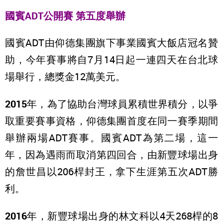
國賓ADT公開賽 第五度舉辦
國賓ADT由仰德集團旗下事業國賓大飯店冠名贊
助，今年賽事將自7月14日起一連四天在台北球
場舉行，總獎金12萬美元。
2015
年，為了協助台灣球員累積世界積分，以爭
取重要賽事資格，仰德集團首度在同一賽季期間
舉辦兩場ADT賽事。國賓ADT為第二場，這一
年，因為遇雨而取消第四回合，由新豐球場出身
的詹世昌以206桿封王，拿下生涯第五次ADT勝
利。
2016
年，新豐球場出身的林文科以4天268桿的8