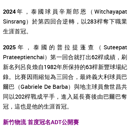
2024
年，泰國球員辛斯郎恩（Witchayapat
Sinsrang）於第四回合逆轉，以283桿奪下職業
生涯首冠。
2025
年，泰國的普拉提蓬查（Suteepat
Prateeptienchai）第一回合就打出62桿成績，刷
新名列呂良煥自1982年所保持的63桿新豐球場紀
錄。比賽因雨縮短為三回合，最終義大利球員巴
爾巴（Gabriele De Barba）與地主球員詹世昌共
同以202桿戰成平手，進入延長賽後由巴爾巴奪
冠，這也是他的生涯首冠。
新竹物流 首度冠名ADT公開賽