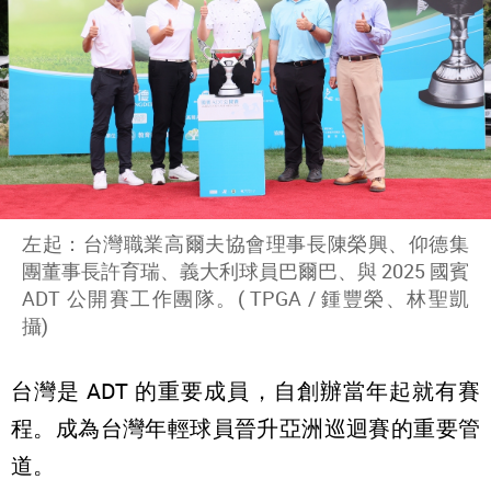
左起：台灣職業高爾夫協會理事長陳榮興、仰德集
團董事長許育瑞、義大利球員巴爾巴、與 2025 國賓
ADT 公開賽工作團隊。( TPGA / 鍾豐榮、林聖凱
攝)
台灣是 ADT 的重要成員，自創辦當年起就有賽
程。成為台灣年輕球員晉升亞洲巡迴賽的重要管
道。