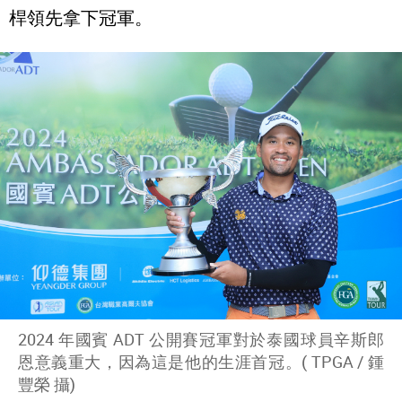
桿領先拿下冠軍。
2024 年國賓 ADT 公開賽冠軍對於泰國球員辛斯郎
恩意義重大，因為這是他的生涯首冠。( TPGA / 鍾
豐榮 攝)