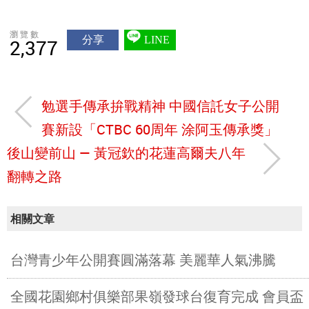
瀏覽數
分享
LINE
2,377
勉選手傳承拚戰精神 中國信託女子公開
賽新設「CTBC 60周年 涂阿玉傳承獎」
後山變前山 — 黃冠欽的花蓮高爾夫八年
翻轉之路
相關文章
台灣青少年公開賽圓滿落幕 美麗華人氣沸騰
全國花園鄉村俱樂部果嶺發球台復育完成 會員盃