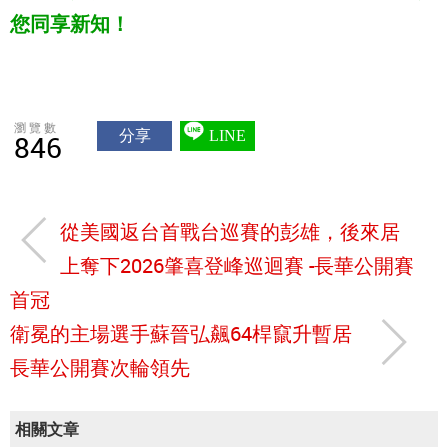
您同享新知！
瀏覽數
分享
LINE
846
從美國返台首戰台巡賽的彭雄，後來居
上奪下2026肇喜登峰巡迴賽 -長華公開賽
首冠
衛冕的主場選手蘇晉弘飆64桿竄升暫居
長華公開賽次輪領先
相關文章