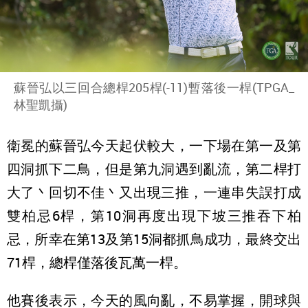
蘇晉弘以三回合總桿205桿(-11)暫落後一桿(TPGA_
林聖凱攝)
衛冕的蘇晉弘今天起伏較大，一下場在第一及第
四洞抓下二鳥，但是第九洞遇到亂流，第二桿打
大了丶回切不佳丶又出現三推，一連串失誤打成
雙柏忌6桿，第10洞再度出現下坡三推吞下柏
忌，所幸在第13及第15洞都抓鳥成功，最終交出
71桿，總桿僅落後瓦萬一桿。
他賽後表示，今天的風向亂，不易掌握，開球與