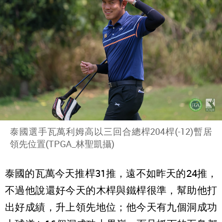
泰國選手瓦萬利姆高以三回合總桿204桿(-12)暫居
領先位置(TPGA_林聖凱攝)
泰國的瓦萬今天推桿31推，遠不如昨天的24推，
不過他說還好今天的木桿與鐵桿很準，幫助他打
出好成績，升上領先地位；他今天有九個洞成功