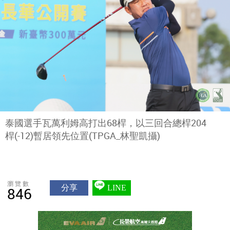
泰國選手瓦萬利姆高打出68桿，以三回合總桿204
桿(-12)暫居領先位置(TPGA_林聖凱攝)
瀏覽數
分享
LINE
846