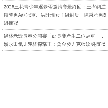
2026三花青少年逐夢盃邀請賽最終回：王宥鈞逆
轉奪男A組冠軍、洪阡瑋女子組封后、陳秉承男B
組摘冠
綠林老爺長春公開賽「延長賽產生二位冠軍」，
翁永田氣走連騼森稱王；曾金發力克張欽國摘冠