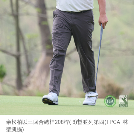
余松柏以三回合總桿208桿(-8)暫並列第四(TPGA_林
聖凱攝)