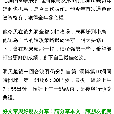
七洞的30呎長推進洞抓鳥及第9洞距洞15碼切球
進洞也抓鳥，是今日代表作。他今年首次通過台
巡資格賽，獲得全年參賽權，
他今天在後九洞全都以帕收場，未再賺到小鳥，
他認為自己的進攻策略過於保守，明天要修正一
下，會在攻果嶺那一桿，積極強勢一些，希望能
打出更好的成績，創下自己最佳名次。
明天最後一回合決賽仍分別自第1洞與第10洞同
時開球，第一組於6：30出發，最後一組於上午
7：55出發，預計下午一點結束，隨後舉行頒獎
典禮。
好文章與好朋友分享！請分享本文，讓朋友們與