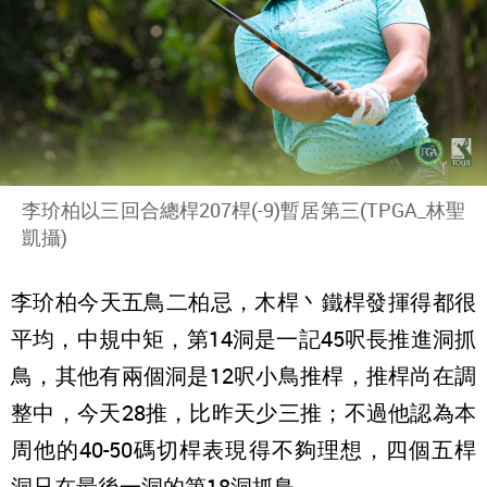
李玠柏以三回合總桿207桿(-9)暫居第三(TPGA_林聖
凱攝)
李玠柏今天五鳥二柏忌，木桿丶鐵桿發揮得都很
平均，中規中矩，第14洞是一記45呎長推進洞抓
鳥，其他有兩個洞是12呎小鳥推桿，推桿尚在調
整中，今天28推，比昨天少三推；不過他認為本
周他的40-50碼切桿表現得不夠理想，四個五桿
洞只在最後一洞的第18洞抓鳥。