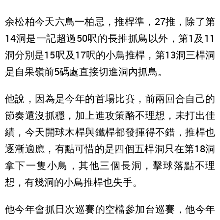
余松柏今天六鳥一柏忌，推桿準，27推，除了第
14洞是一記超過50呎的長推抓鳥以外，第1及11
洞分別是15呎及17呎的小鳥推桿，第13洞三桿洞
是自果嶺前5碼處直接切進洞內抓鳥。
他說，因為是今年的首場比賽，前兩回合自己的
節奏還沒抓穩，加上進攻策酪不理想，未打出佳
績，今天開球木桿與鐵桿都發揮得不錯，推桿也
逐漸適應，有點可惜的是四個五桿洞只在第18洞
拿下一隻小鳥，其他三個長洞，擊球落點不理
想，有幾洞的小鳥推桿也失手。
他今年會抓日次巡賽的空檔參加台巡賽，他今年