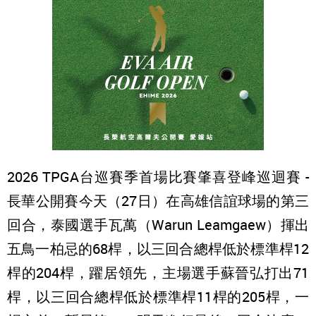
2026 TPGA台巡賽季首場比賽肇喜登峰巡迴賽 -
長華公開賽今天（27日）在高雄信誼球場的第三
回合，泰國選手瓦萬（Warun Leamgaew）揮出
五鳥一柏忌的68桿，以三回合總桿低於標準桿12
桿的204桿，躍居領先，主場選手蘇晉弘打出71
桿，以三回合總桿低於標準桿11桿的205桿，一