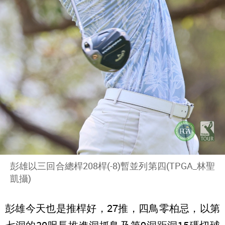
彭雄以三回合總桿208桿(-8)暫並列第四(TPGA_林聖
凱攝)
彭雄今天也是推桿好，27推，四鳥零柏忌，以第