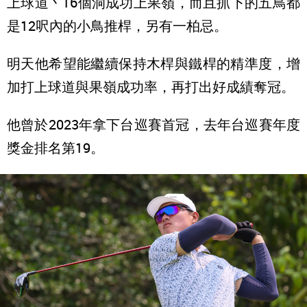
上球道丶16個洞成功上果嶺，而且抓下的五鳥都
是12呎內的小鳥推桿，另有一柏忌。
明天他希望能繼續保持木桿與鐵桿的精準度，增
加打上球道與果嶺成功率，再打出好成績奪冠。
他曾於2023年拿下台巡賽首冠，去年台巡賽年度
獎金排名第19。