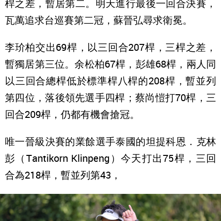
桿之差，暫居第二。明天進行最後一回合決賽，
瓦萬追求台巡賽第二冠，蘇晉弘尋求衛冕。
李玠柏交出69桿，以三回合207桿，三桿之差，
暫獨居第三位。余松柏67桿，彭雄68桿，兩人同
以三回合總桿低於標準桿八桿的208桿，暫並列
第四位，落後領先選手四桿；蔡尚愷打70桿，三
回合209桿，仍都有機會搶冠。
唯一晉級決賽的業餘選手泰國的坦提科恩．克林
彭（Tantikorn Klinpeng）今天打出75桿，三回
合為218桿，暫並列第43，