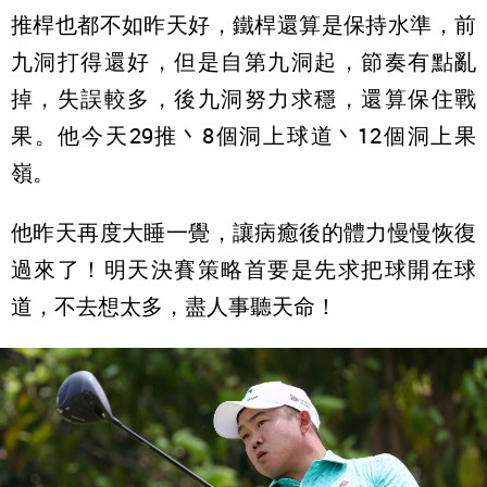
推桿也都不如昨天好，鐵桿還算是保持水準，前
九洞打得還好，但是自第九洞起，節奏有點亂
掉，失誤較多，後九洞努力求穩，還算保住戰
果。他今天29推丶8個洞上球道丶12個洞上果
嶺。
他昨天再度大睡一覺，讓病癒後的體力慢慢恢復
過來了！明天決賽策略首要是先求把球開在球
道，不去想太多，盡人事聽天命！