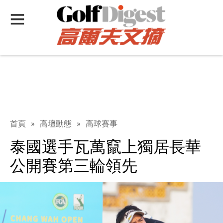
首頁
»
高壇動態
»
高球賽事
泰國選手瓦萬竄上獨居長華
公開賽第三輪領先