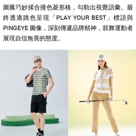
圖騰巧妙揉合撞色菱形格，勾勒出視覺語彙。最
終透過跳色呈現「PLAY YOUR BEST」標語與
PINGEYE 圖像，深刻傳遞品牌精神，鼓舞運動者
展現自信無畏的態度。