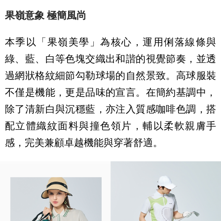
果嶺意象 極簡風尚
本季以「果嶺美學」為核心，運用俐落線條與
綠、藍、白等色塊交織出和諧的視覺節奏，並透
過網狀格紋細節勾勒球場的自然景致。高球服裝
不僅是機能，更是品味的宣言。在簡約基調中，
除了清新白與沉穩藍，亦注入質感咖啡色調，搭
配立體織紋面料與撞色領片，輔以柔軟親膚手
感，完美兼顧卓越機能與穿著舒適。