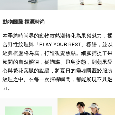
動物圖騰 揮灑時尚
本季將時尚界的動物紋熱潮轉化為果嶺魅力，揉
合野性紋理與「PLAY YOUR BEST」標語，並以
經典棋盤格為底，打造視覺焦點。細膩捕捉了果
嶺間的自然韻律，從蝴蝶、飛鳥姿態，到蘋果愛
心與繁花葉脈的點綴，將夏日的靈魂隱匿於服裝
紋理之中。在每一次揮桿瞬間，都能展現不凡魅
力。