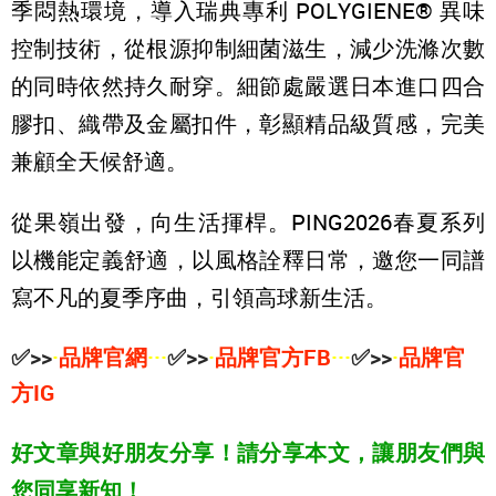
季悶熱環境，導入瑞典專利 POLYGIENE® 異味
控制技術，從根源抑制細菌滋生，減少洗滌次數
的同時依然持久耐穿。細節處嚴選日本進口四合
膠扣、織帶及金屬扣件，彰顯精品級質感，完美
兼顧全天候舒適。
從果嶺出發，向生活揮桿。PING2026春夏系列
以機能定義舒適，以風格詮釋日常，邀您一同譜
寫不凡的夏季序曲，引領高球新生活。
✅>>
·
品牌官網
···
✅>>
·
品牌官方FB
···
✅>>
·
品牌官
方IG
好文章與好朋友分享！請分享本文，讓朋友們與
您同享新知！