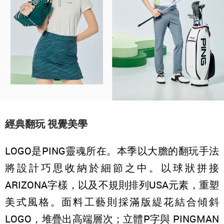
經典翻玩 視覺美學
LOGO是PING靈魂所在。本季以大膽的翻玩手法
將設計巧思收納於細節之中。以球狀拼接
ARIZONA字樣，以及不規則排列USA元素，重塑
美式風格。面料工藝則採滿版緹花結合傾斜
LOGO，堆疊出高端層次；立體P字與 PINGMAN