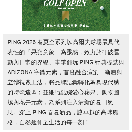
PING 2026 春夏全系列以高爾夫球場最具代
表性的「果嶺意象」為靈感，致力於打破運
動與日常的界線。本季翻玩 PING 經典標誌與
ARIZONA 字體元素，首度融合渲染、漸層與
立體視覺工法，將品牌語彙轉化為具現代感
的時髦造型；並細巧點綴愛心蘋果、動物圖
騰與花卉元素，為系列注入清新的夏日氣
息。穿上 PING 春夏新品，讓卓越的高球風
格，自然延伸至生活的每一刻！