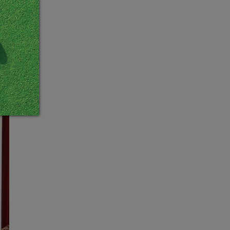
窄、
桿進