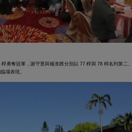
 桿勇奪冠軍，謝守昱與楊淮茜分別以 77 桿與 78 桿名列第二
的臨場表現。