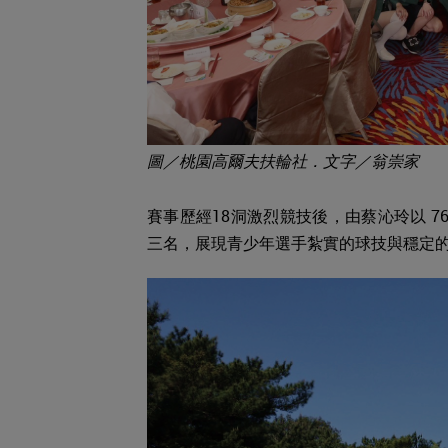
圖／桃園高爾夫扶輪社．文字／翁崇家
賽事歷經18洞激烈競技後，由蔡沁玲以 76
三名，展現青少年選手紮實的球技與穩定