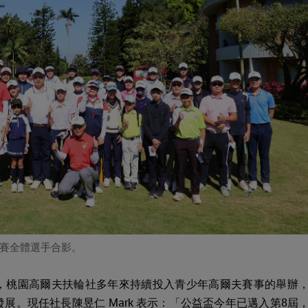
賽全體選手合影。
，桃園高爾夫扶輪社多年來持續投入青少年高爾夫賽事的舉辦
。現任社長陳昱仁 Mark 表示：「公益盃今年已邁入第8屆