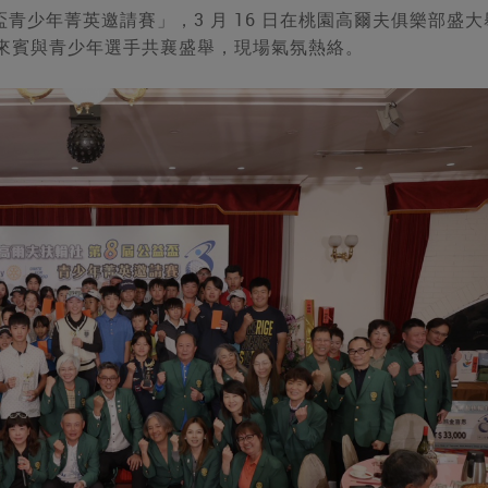
盃青少年菁英邀請賽」，3 月 16 日在桃園高爾夫俱樂部盛大
眷、來賓與青少年選手共襄盛舉，現場氣氛熱絡。