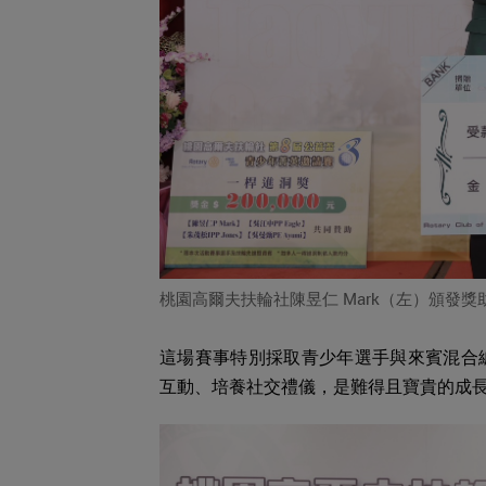
桃園高爾夫扶輪社陳昱仁 Mark（左）頒發
這場賽事特別採取青少年選手與來賓混合
互動、培養社交禮儀，是難得且寶貴的成