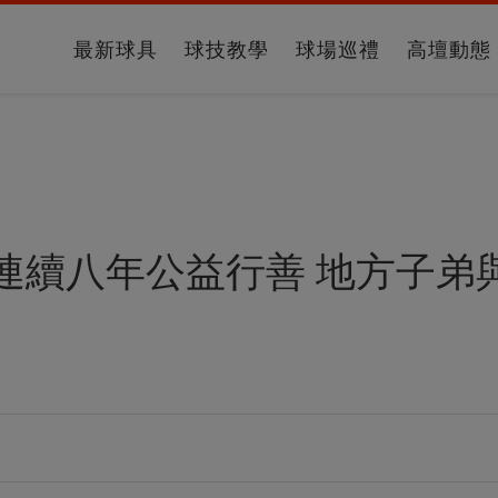
最新球具
球技教學
球場巡禮
高壇動態
連續八年公益行善 地方子弟