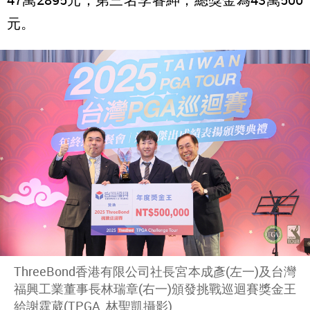
元。
ThreeBond香港有限公司社長宮本成彥(左一)及台灣
福興工業董事長林瑞章(右一)頒發挑戰巡迴賽獎金王
給謝霆葳(TPGA_林聖凱攝影)