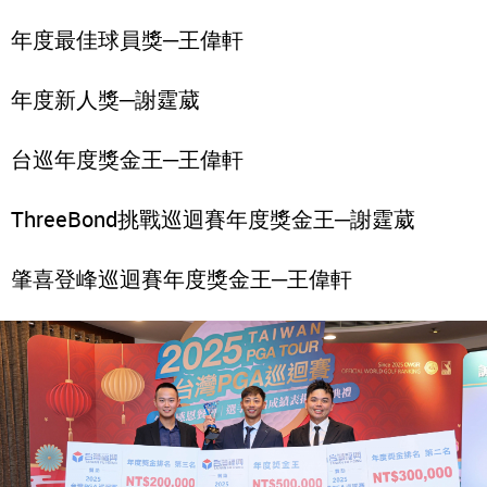
年度最佳球員獎─王偉軒
年度新人獎─謝霆葳
台巡年度獎金王─王偉軒
ThreeBond挑戰巡迴賽年度獎金王─謝霆葳
肇喜登峰巡迴賽年度獎金王─王偉軒