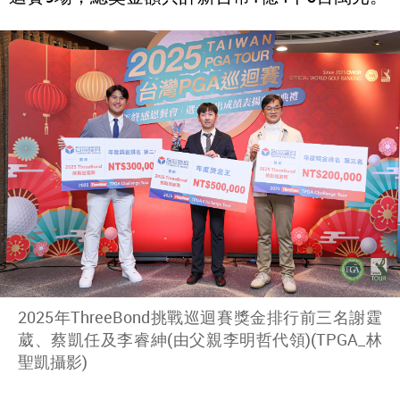
2025年ThreeBond挑戰巡迴賽獎金排行前三名謝霆
葳、蔡凱任及李睿紳(由父親李明哲代領)(TPGA_林
聖凱攝影)