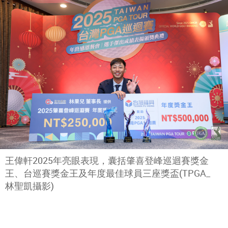
王偉軒2025年亮眼表現，囊括肇喜登峰巡迴賽獎金
王、台巡賽獎金王及年度最佳球員三座獎盃(TPGA_
林聖凱攝影)