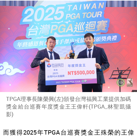
TPGA理事長陳榮興(左)頒發台灣福興工業提供加碼
獎金給台巡賽年度獎金王王偉軒(TPGA_林聖凱攝
影)
而獲得2025年TPGA台巡賽獎金王殊榮的王偉