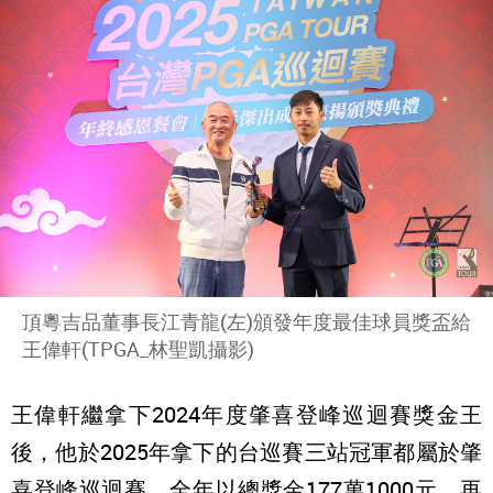
頂粵吉品董事長江青龍(左)頒發年度最佳球員獎盃給
王偉軒(TPGA_林聖凱攝影)
王偉軒繼拿下2024年度肇喜登峰巡迴賽獎金王
後，他於2025年拿下的台巡賽三站冠軍都屬於肇
喜登峰巡迴賽，全年以總獎金177萬1000元，再