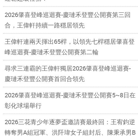
2026肇喜登峰巡迴賽-慶璉禾登豐公開賽第三回
合，王偉軒持續一路穩居領先
王偉軒連兩天揮出65桿，以領先七桿穩居肇喜登
峰巡迴賽-慶璉禾登豐公開賽第二輪
尋求三連霸的王偉軒獨居2026肇喜登峰巡迴賽-
慶璉禾登豐公開賽首回合領先
2026肇喜登峰巡迴賽-慶璉禾登豐公開賽5~8日在
彰化球場舉行
2026三花青少年逐夢盃邀請賽最終回：王宥鈞逆
轉奪男A組冠軍、洪阡瑋女子組封后、陳秉承男B