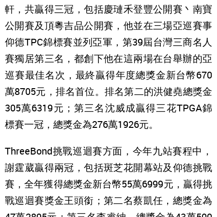
軒，共贏得三冠，包括慶璉禾登豐公開賽丶南寶
公開賽及頂粵吉品公開賽，他並在三場亞巡賽事
仰德TPC錦標賽並列亞軍，第39屆台灣三商名人
賽獨居第三名，都創下他在這兩場在台舉辦的亞
巡賽最佳名次，最終贏得年度總獎金新台幣670
萬8705元，排名首位。排名第二的洪健堯總獎金
305萬6319元；第三名沈威成贏得三花TPGA錦
標賽一冠，總獎金為276萬1926元。
ThreeBond挑戰巡迴賽方面，今年九站賽程中，
謝霆葳贏得兩冠，包括斑芝花開幕站及仰德挑戰
賽，全年獲得總獎金新台幣55萬6999元，贏得挑
戰巡迴賽獎金王頭銜；第二名蔡凱任，總獎金為
47萬2895元；第三名李睿紳，總獎金為43萬500