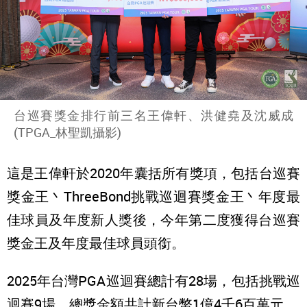
台巡賽獎金排行前三名王偉軒、洪健堯及沈威成
(TPGA_林聖凱攝影)
這是王偉軒於2020年囊括所有獎項，包括台巡賽
獎金王丶ThreeBond挑戰巡迴賽獎金王丶年度最
佳球員及年度新人獎後，今年第二度獲得台巡賽
獎金王及年度最佳球員頭銜。
2025年台灣PGA巡迴賽總計有28場，包括挑戰巡
迴賽9場，總獎金額共計新台幣1億4千6百萬元。