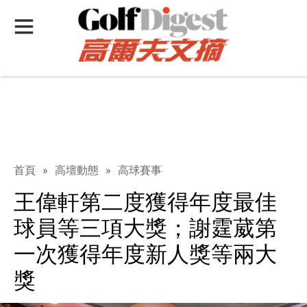
首頁
»
高壇動態
»
高球賽事
王偉軒第二度獲得年度最佳
球員等三項大獎；謝霆葳第
一次獲得年度新人獎等兩大
獎