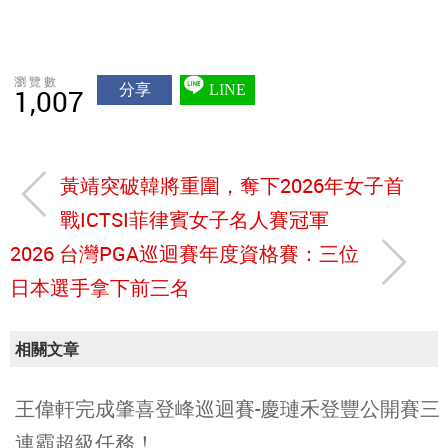
瀏覽數
分享
LINE
1,007
黃靖突破韓將重圍，奪下2026年女子首
戰ICTSI菲律賓女子名人賽冠軍
2026 台灣PGA巡迴賽年度資格賽：三位
日本選手拿下前三名
相關文章
王偉軒完成肇喜登峰巡迴賽-慶璉禾登豐公開賽三
連霸超級任務！