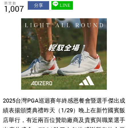
瀏覽數
分享
LINE
1,007
2025台灣PGA巡迴賽年終感恩餐會暨選手傑出成
績表揚頒獎典禮昨天（1/29）晚上在新竹國賓飯
店舉行，有近兩百位贊助廠商及貴賓與職業選手