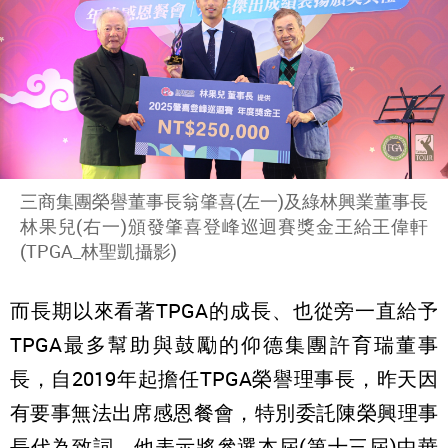
三商集團榮譽董事長翁肇喜(左一)及綠林興業董事長
林果兒(右一)頒發肇喜登峰巡迴賽獎金王給王偉軒
(TPGA_林聖凱攝影)
而長期以來看著TPGA的成長、也從旁一直給予
TPGA最多幫助與鼓勵的仰德集團許育瑞董事
長，自2019年起擔任TPGA榮譽理事長，昨天因
有要事無法出席感恩餐會，特別委託陳榮興理事
長代為致詞，他表示將參選本屆(第十三屆)中華