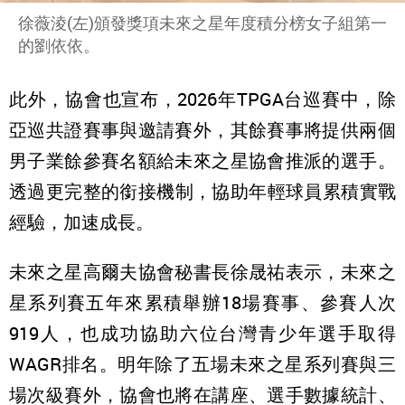
徐薇淩(左)頒發獎項未來之星年度積分榜女子組第一
的劉依依。
此外，協會也宣布，2026年TPGA台巡賽中，除
亞巡共證賽事與邀請賽外，
其餘賽事將提供兩個
男子業餘參賽名額給未來之星協會推派的選手。
透過更完整的銜接機制，協助年輕球員累積實戰
經驗，加速成長。
未來之星高爾夫協會秘書長徐晟祐表示，
未來之
星系列賽五年來累積舉辦18場賽事、參賽人次
919人，也成功協助六位台灣青少年選手取得
WAGR排名。明年除了五場未來之星系列賽與三
場次級賽外，
協會也將在講座、選手數據統計、