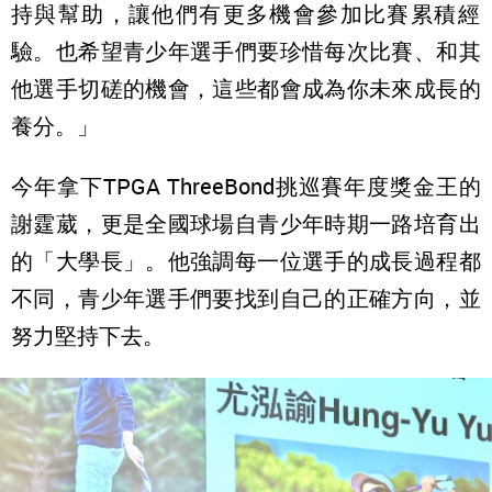
持與幫助，
讓他們有更多機會參加比賽累積經
驗。
也希望青少年選手們要珍惜每次比賽、和其
他選手切磋的機會，
這些都會成為你未來成長的
養分。」
今年拿下TPGA ThreeBond挑巡賽年度獎金王的
謝霆葳，
更是全國球場自青少年時期一路培育出
的「大學長」。
他強調每一位選手的成長過程都
不同，
青少年選手們要找到自己的正確方向，並
努力堅持下去。