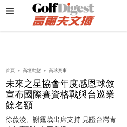
首頁
»
高壇動態
»
高球賽事
未來之星協會年度感恩球敘
宣布國際賽資格戰與台巡業
餘名額
徐薇淩、謝霆葳出席支持 見證台灣青