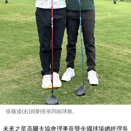
徐薇淩(右)與劉依依同組球敘。
未來之星高爾夫協會理事長暨全國球場總經理吳