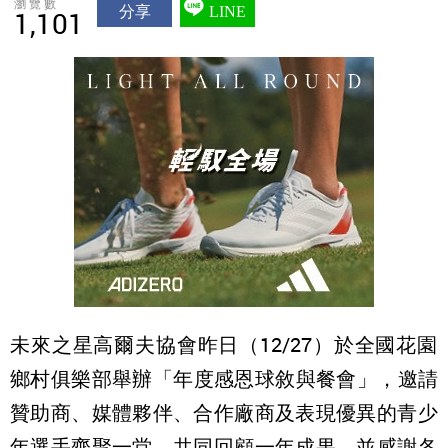
瀏覽數
分享
LINE
1,101
未來之星高爾夫協會昨日（12/27）
於全國花園
鄉村俱樂部舉辦「年度感恩球敘與餐會」，邀請
贊助商、
媒體夥伴、合作廠商及表現優異的青少
年選手齊聚一堂，
共同回顧一年成果，並感謝各