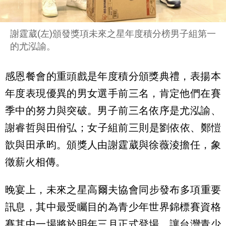
謝霆葳(左)頒發獎項未來之星年度積分榜男子組第一
的尤泓諭。
感恩餐會的重頭戲是年度積分頒獎典禮，
表揚本
年度表現優異的男女選手前三名，
肯定他們在賽
季中的努力與突破。男子前三名依序是尤泓諭、
謝睿哲與田佾弘；女子組前三則是劉依依、鄭愷
歆與田承昀。
頒獎人由謝霆葳與徐薇淩擔任，象
徵薪火相傳。
晚宴上，未來之星高爾夫協會同步發布多項重要
訊息，
其中最受矚目的為青少年世界錦標賽資格
賽其中一場將於明年三月正式登場，
讓台灣青少