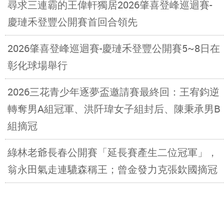
尋求三連霸的王偉軒獨居2026肇喜登峰巡迴賽-
慶璉禾登豐公開賽首回合領先
2026肇喜登峰巡迴賽-慶璉禾登豐公開賽5~8日在
彰化球場舉行
2026三花青少年逐夢盃邀請賽最終回：王宥鈞逆
轉奪男A組冠軍、洪阡瑋女子組封后、陳秉承男B
組摘冠
綠林老爺長春公開賽「延長賽產生二位冠軍」，
翁永田氣走連騼森稱王；曾金發力克張欽國摘冠