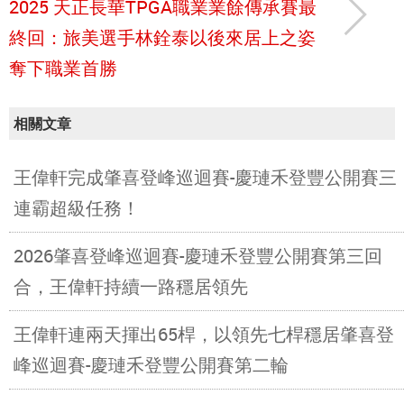
2025 天正長華TPGA職業業餘傳承賽最
終回：旅美選手林銓泰以後來居上之姿
奪下職業首勝
相關文章
王偉軒完成肇喜登峰巡迴賽-慶璉禾登豐公開賽三
連霸超級任務！
2026肇喜登峰巡迴賽-慶璉禾登豐公開賽第三回
合，王偉軒持續一路穩居領先
王偉軒連兩天揮出65桿，以領先七桿穩居肇喜登
峰巡迴賽-慶璉禾登豐公開賽第二輪