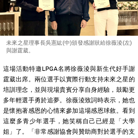
未來之星理事長吳憲紘(中)頒發感謝狀給徐薇淩(左)
與謝霆葳。
這場活動特邀LPGA名將徐薇淩與新生代好手謝
霆葳出席。
兩位選手以實際行動支持未來之星的
培訓理念，
並與現場貴賓分享自身經驗，鼓勵更
多年輕選手勇於追夢。
徐薇淩致詞時表示，她也
是懷抱著感恩的心情來參加這場感恩球敘。
看到
這麼多青少年選手，她笑稱自己已經是「大學
姐」了。「
非常感謝協會與贊助商對於選手的支