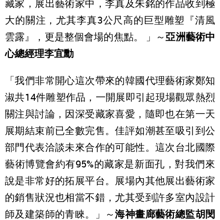
藏家，展出藝術家中，李真及朱銘的作品收到極
大的關注，尤其李真3公尺高的巨型雕塑『清風
雲露』，更是整個會場的焦點。 」～
亞洲藝術中
心總經理李宜勳
「我們非常開心這次帶來的韓國代理藝術家鄭知
淑共14件雕塑作品，一開展即引起現場觀眾熱烈
關注與討論，因深受藏家喜愛，隨即也在第一天
展期結束前已全數完售。佳評如潮甚至吸引到公
部門代表洽談未來合作的可能性。這次台北國際
藝術博覽會約有95%的藏家是新面孔，對我們來
說是非常好的拓展平台。展場內其他展出藝術家
的銷售狀況也相當不錯，尤其受到許多室內設計
師及建築師的青睞。」～
海神畫廊藝術總監胡閔