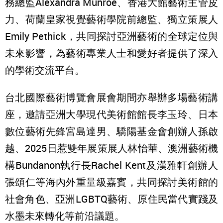
務總監Alexandra Munroe、香港大館藝術主管皮
力、荷蘭皇家視覺藝術學院前總監、獨立策展人
Emily Pethick，共同探討亞洲藝術的全球定位與
未來影響，為藝術專業人士和愛好者提供了深入
的學術交流平台。
台北國際藝術博覽會展會期間亦舉辦多場藝術講
座，邀請亞洲大學現代美術館館長李玉玲、日本
數位藝術先鋒宮島達男、驕陽基金會創辦人孫啟
越、2025日惹雙年展策展人林怡華、澳洲藝術機
構Bundanon執行長Rachel Kent及漢雅軒創辦人
張頌仁等海內外重量級嘉賓，共同探討美術館的
社會角色、亞洲LGBTQ藝術、原住民當代實踐及
水墨未來轉化等前沿議題。