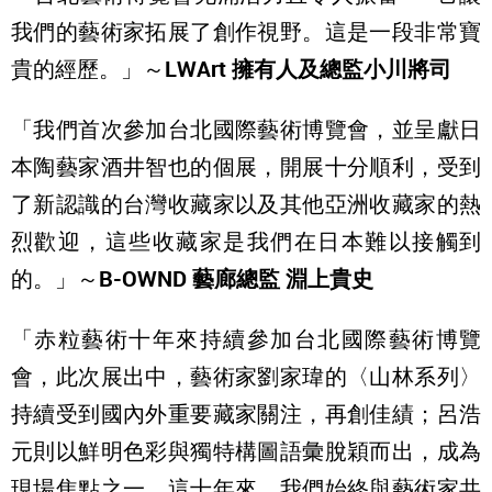
我們的藝術家拓展了創作視野。這是一段非常寶
貴的經歷。」～
LWArt
擁有人及總監小川將司
「我們首次參加台北國際藝術博覽會，並呈獻日
本陶藝家酒井智也的個展，開展十分順利，受到
了新認識的台灣收藏家以及其他亞洲收藏家的熱
烈歡迎，這些收藏家是我們在日本難以接觸到
的。」～
B-OWND
藝廊總監 淵上貴史
「赤粒藝術十年來持續參加台北國際藝術博覽
會，此次展出中，藝術家劉家瑋的〈山林系列〉
持續受到國內外重要藏家關注，再創佳績；呂浩
元則以鮮明色彩與獨特構圖語彙脫穎而出，成為
現場焦點之一。這十年來，我們始終與藝術家共