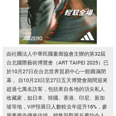
由社團法人中華民國畫廊協會主辦的第32屆
台北國際藝術博覽會（ART TAIPEI 2025）已
於10月27日在台北世界貿易中心一館圓滿閉
幕 。自10月23日至27日五天博覽會期間迎來
超過七萬名訪客，包括來自各地的頂尖私人
收藏家，如日本、韓國、香港、印尼、新加
坡等地，VIP預展日人數較去年提升16%，參
展畫廊亦傳來佳績，銷售與觀展反應均令人