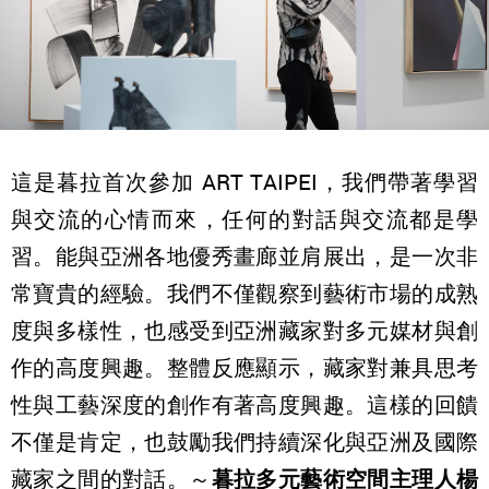
這是暮拉⾸次參加 ART TAIPEI，我們帶著學習
與交流的⼼情⽽來，任何的對話與交流都是學
習。能與亞洲各地優秀畫廊並肩展出，是⼀次非
常寶貴的經驗。我們不僅觀察到藝術市場的成熟
度與多樣性，也感受到亞洲藏家對多元媒材與創
作的⾼度興趣。整體反應顯⽰，藏家對兼具思考
性與⼯藝深度的創作有著⾼度興趣。這樣的回饋
不僅是肯定，也⿎勵我們持續深化與亞洲及國際
藏家之間的對話。～
暮拉多元藝術空間主理人
楊