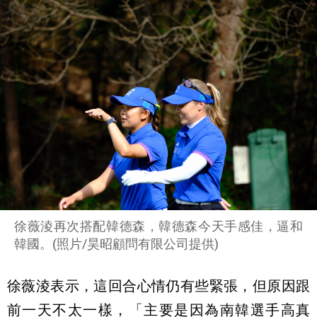
徐薇淩再次搭配韓德森，韓德森今天手感佳，逼和
韓國。(照片/昊昭顧問有限公司提供)
徐薇淩表示，這回合心情仍有些緊張，但原因跟
前一天不太一樣，「主要是因為南韓選手高真