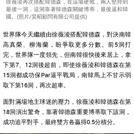
徐薇淩再次搭配韓德森，在這場硬戰，兩人堅持到
最後一洞，這洞靠著韓德森關鍵博蒂，最後逼和韓
國。(照片/昊昭顧問有限公司提供)
世界隊今天繼續由徐薇淩搭配韓德森，對決南韓
高真榮、柳海蘭，盼爭取更多分數。前5洞打
完，世界隊一度領先，但南韓很快後來居上，拿
下第7、12洞後超前，即使徐薇淩和韓德森在第
15洞都成功保Par逼平戰局，南韓馬上不甘示弱
取下第16洞，再次超車。
面對滿場地主球迷的壓力，徐薇淩和韓德森在第
18洞演出驚奇，靠著韓德森重要博蒂取下該洞，
成功追平對手，最終雙方各贏得0.5分積分。