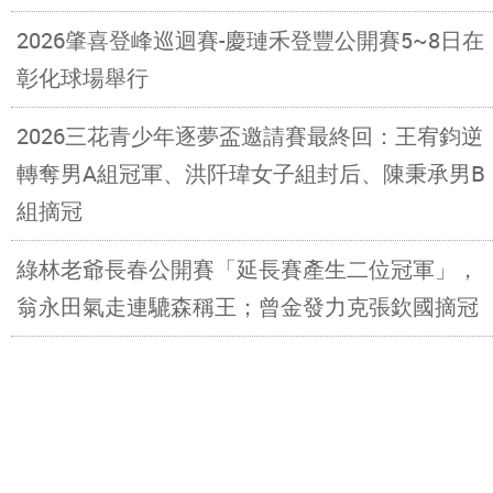
2026肇喜登峰巡迴賽-慶璉禾登豐公開賽5~8日在
彰化球場舉行
2026三花青少年逐夢盃邀請賽最終回：王宥鈞逆
轉奪男A組冠軍、洪阡瑋女子組封后、陳秉承男B
組摘冠
綠林老爺長春公開賽「延長賽產生二位冠軍」，
翁永田氣走連騼森稱王；曾金發力克張欽國摘冠