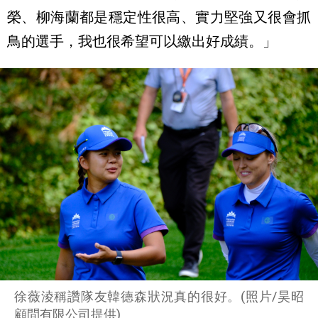
榮、柳海蘭都是穩定性很高、實力堅強又很會抓
鳥的選手，我也很希望可以繳出好成績。」
徐薇淩稱讚隊友韓德森狀況真的很好。(照片/昊昭
顧問有限公司提供)