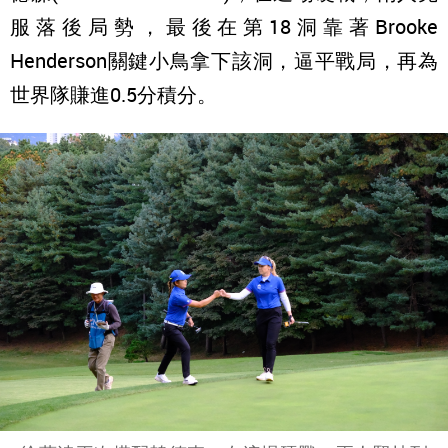
服落後局勢，最後在第18洞靠著Brooke
Henderson關鍵小鳥拿下該洞，逼平戰局，再為
世界隊賺進0.5分積分。