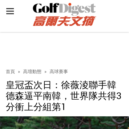
首頁
»
高壇動態
»
高球賽事
皇冠盃次日：徐薇淩聯手韓
德森逼平南韓，世界隊共得3
分衝上分組第1