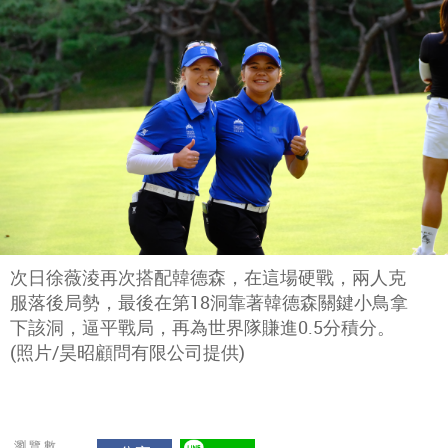
次日徐薇淩再次搭配韓德森，在這場硬戰，兩人克
服落後局勢，最後在第18洞靠著韓德森關鍵小鳥拿
下該洞，逼平戰局，再為世界隊賺進0.5分積分。
(照片/昊昭顧問有限公司提供)
瀏覽數