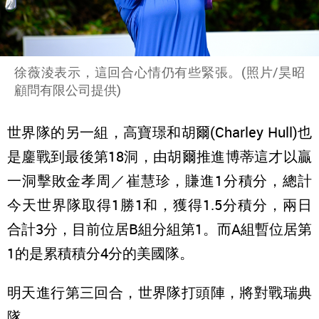
徐薇淩表示，這回合心情仍有些緊張。(照片/昊昭
顧問有限公司提供)
世界隊的另一組，高寶璟和胡爾(Charley Hull)也
是鏖戰到最後第18洞，由胡爾推進博蒂這才以贏
一洞擊敗金孝周／崔慧珍，賺進1分積分，總計
今天世界隊取得1勝1和，獲得1.5分積分，兩日
合計3分，目前位居B組分組第1。而A組暫位居第
1的是累積積分4分的美國隊。
明天進行第三回合，世界隊打頭陣，將對戰瑞典
隊。