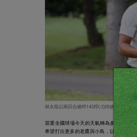
林永龍以兩回合總桿142桿(-2)持續領先(TPG
苗栗全國球場今天的天氣轉為多雲時晴無
希望打出更多的老鷹與小鳥，以期大會能