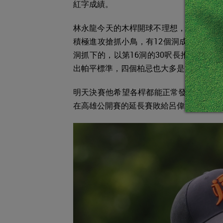
紅字成績。
林永龍今天的木桿開球不理想，只有6個
積極進攻搶抓小鳥，有12個洞成功打上果
洞抓下的，以第16洞的30呎長推桿抓鳥
出帕平標準，四個柏忌也大多是開球偏歪
明天決賽他希望各桿都能正常發揮，保持正
在高雄公開賽的延長賽敗給呂偉智居亞。