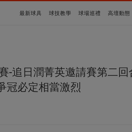
最新球具
球技教學
球場巡禮
高壇動態
迴賽-追日潤菁英邀請賽第二
爭冠必定相當激烈