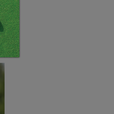
機會
桿長
只打
去年