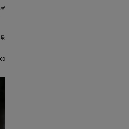
先者
賽，
餘最
00