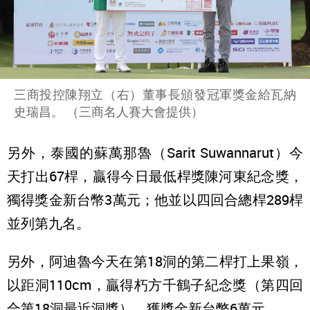
三商投控陳翔立（右）董事長頒發冠軍獎金給瓦納
史瑞昌。 （三商名人賽大會提供）
另外，泰國的蘇萬那魯（Sarit Suwannarut）今
天打出67桿，贏得今日最低桿獎陳河東紀念獎，
獨得獎金新台幣3萬元；他並以四回合總桿289桿
並列第九名。
另外，阿迪魯今天在第18洞的第二桿打上果嶺，
以距洞110cm，贏得朽方千鶴子紀念獎（第四回
合第18洞最近洞獎），獲獎金新台幣6萬元。