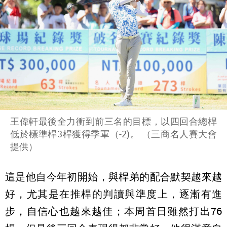
王偉軒最後全力衝到前三名的目標，以四回合總桿
低於標準桿3桿獲得季軍（-2)。 （三商名人賽大會
提供）
這是他自今年初開始，與桿弟的配合默契越來越
好，尤其是在推桿的判讀與準度上，逐漸有進
步，自信心也越來越佳；本周首日雖然打出76