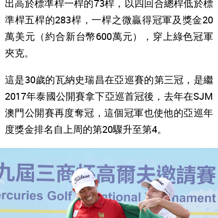
出高於標準桿一桿的73桿，以四回合總桿低於標
準桿五桿的283桿，一桿之微贏得冠軍及獎金20
萬美元（約合新台幣600萬元），穿上綠色冠軍
夾克。
這是30歲的瓦納史瑞昌在亞巡賽的第三冠，是繼
2017年泰國公開賽拿下亞巡首冠後，去年在SJM
澳門公開賽再度奪冠，這個冠軍也使他的亞巡年
度獎金排名自上周的第20驟升至第4。