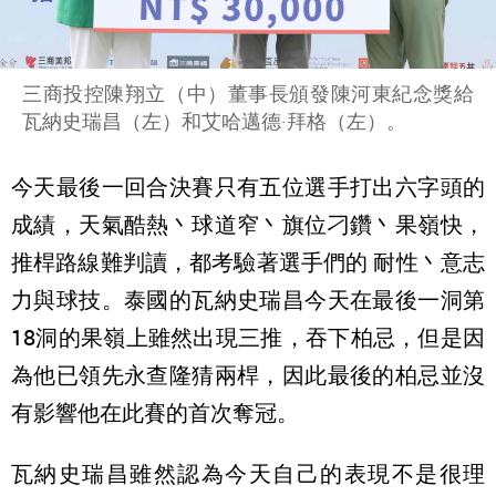
三商投控陳翔立（中）董事長頒發陳河東紀念獎給
瓦納史瑞昌（左）和艾哈邁德·拜格（左）。
今天最後一回合決賽只有五位選手打出六字頭的
成績，天氣酷熱丶球道窄丶旗位刁鑽丶果嶺快，
推桿路線難判讀，都考驗著選手們的 耐性丶意志
力與球技。泰國的瓦納史瑞昌今天在最後一洞第
18洞的果嶺上雖然出現三推，吞下柏忌，但是因
為他已領先永查隆猜兩桿，因此最後的柏忌並沒
有影響他在此賽的首次奪冠。
瓦納史瑞昌雖然認為今天自己的表現不是很理