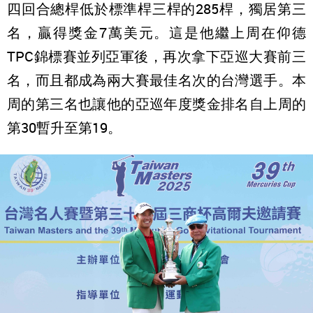
四回合總桿低於標準桿三桿的285桿，獨居第三
名，贏得獎金7萬美元。這是他繼上周在仰德
TPC錦標賽並列亞軍後，再次拿下亞巡大賽前三
名，而且都成為兩大賽最佳名次的台灣選手。本
周的第三名也讓他的亞巡年度獎金排名自上周的
第30暫升至第19。