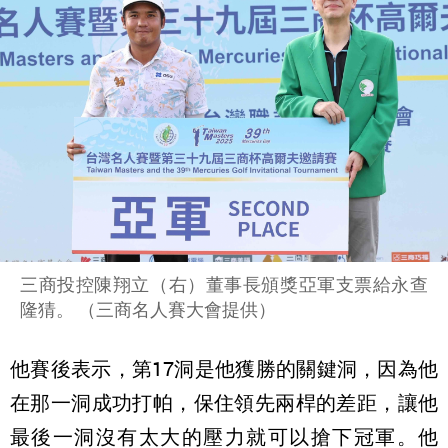
三商投控陳翔立（右）董事長頒獎亞軍支票給永查
隆猜。 （三商名人賽大會提供）
他賽後表示，第17洞是他獲勝的關鍵洞，因為他
在那一洞成功打帕，保住領先兩桿的差距，讓他
最後一洞沒有太大的壓力就可以搶下冠軍。他