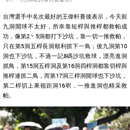
台灣選手中名次最好的王偉軒賽後表示，今天前
九洞開球不太好，所幸靠短桿與推桿都救帕成
功，像第2丶5洞都打下沙坑，靠一切一推救帕，
只在第5洞五桿長洞順利抓下一鳥；後九洞第10
洞也下沙坑，不過一記8碼沙坑救球，漂亮進洞
抓鳥，第15洞五桿洞及第16洞四桿洞都靠切桿與
推桿連抓二鳥，而第17洞三桿洞開球也下沙坑，
第二桿切上果嶺距洞16呎，一推進洞也精采救
帕。