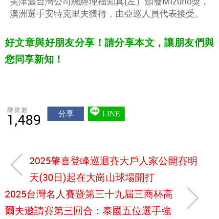
美津濃台灣公司總經理福知真(左）頒發Mizuno獎，
澳洲選手安特克里夫獲得，由亞巡人員代表接受。
好文章與好朋友分享！請分享本文，讓朋友們與
您同享新知！
瀏覽數
分享
LINE
1,489
2025肇喜登峰巡迴賽大戶人家公開賽明
天(30日)起在大崗山球場開打
2025台灣名人賽暨第三十九屆三商杯高
爾夫邀請賽第三回合：泰國五位選手強