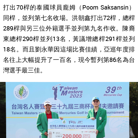
打出70桿的泰國球員龐姆（Poom Saksansin）
同桿，並列第七名收場。洪朝鑫打出72桿，總桿
289桿與另三位外籍選手並列第九名作收。陳裔
東總桿290桿並列13名，黃議增總桿291桿並列
18名。而且劉永華因這場比賽佳績，亞巡年度排
名往上大幅提升了一百名，現今暫列第86名為台
灣選手最三佳。