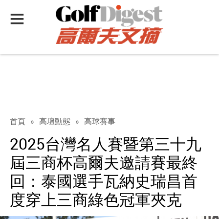
首頁
»
高壇動態
»
高球賽事
2025台灣名人賽暨第三十九
屆三商杯高爾夫邀請賽最終
回：泰國選手瓦納史瑞昌首
度穿上三商綠色冠軍夾克