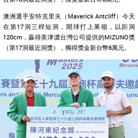
澳洲選手安特克里夫（Maverick Antcliff）今天
在第17洞三桿短洞，開球打上果嶺，以距洞
120cm，贏得美津濃台灣公司提供的MIZUNO獎
（第17洞最近洞獎），獨得獎金新台幣6萬元。