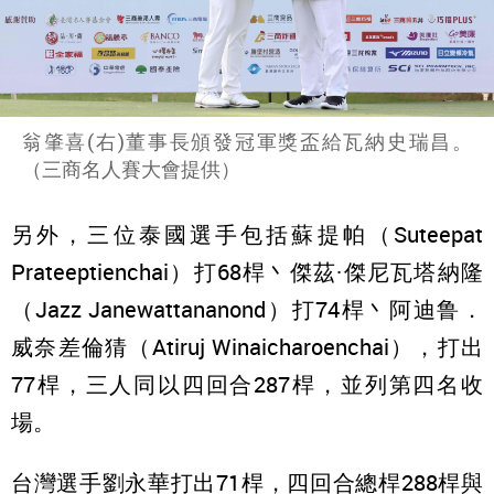
翁肇喜(右)董事長頒發冠軍獎盃給瓦納史瑞昌。
（三商名人賽大會提供）
另外，三位泰國選手包括蘇提帕（Suteepat
Prateeptienchai）打68桿丶傑茲·傑尼瓦塔納隆
（Jazz Janewattananond）打74桿丶阿迪鲁．
威奈差倫猜（Atiruj Winaicharoenchai），打出
77桿，三人同以四回合287桿，並列第四名收
場。
台灣選手劉永華打出71桿，四回合總桿288桿與