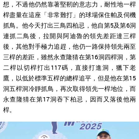
想，不過他仍然靠著堅靭的意志力，耐性地一桿
桿盡量在這座「非常難打」的球場保住帕及伺機
抓鳥。他今天打出三鳥四柏忌，他自第5及第6洞
連抓二鳥後，拉開與阿迪魯的領先差距達三桿
後，其他對手極力追趕，他仍一路保持領先兩至
三桿的差距，雖然永查隆猜在第16洞四桿洞，第
二桿以切桿打出117碼，直接打進洞，獵下老
鷹，以低於標準五桿的總桿追平，但是他在第15
洞五桿洞冷靜抓鳥，再次取得領先一桿地位，而
永查隆猜在第17洞吞下柏忌，因而又落後他兩
桿。