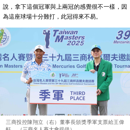
說，拿下這個冠軍與上兩冠的感覺很不一樣，因
為這座球場十分難打，此冠得來不易。
三商投控陳翔立（右）董事長頒獎季軍支票給王偉
軒。 （三商名人賽大會提供）