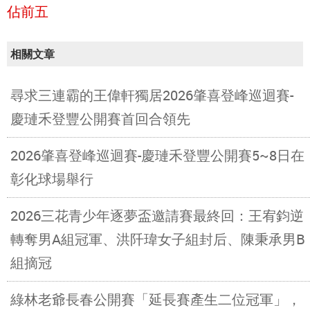
佔前五
相關文章
尋求三連霸的王偉軒獨居2026肇喜登峰巡迴賽-
慶璉禾登豐公開賽首回合領先
2026肇喜登峰巡迴賽-慶璉禾登豐公開賽5~8日在
彰化球場舉行
2026三花青少年逐夢盃邀請賽最終回：王宥鈞逆
轉奪男A組冠軍、洪阡瑋女子組封后、陳秉承男B
組摘冠
綠林老爺長春公開賽「延長賽產生二位冠軍」，