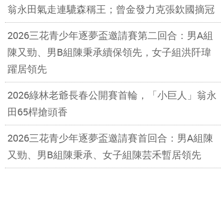
翁永田氣走連騼森稱王；曾金發力克張欽國摘冠
2026三花青少年逐夢盃邀請賽第二回合：男A組
陳又勁、男B組陳秉承續保領先，女子組洪阡瑋
躍居領先
2026綠林老爺長春公開賽首輪，「小巨人」翁永
田65桿搶頭香
2026三花青少年逐夢盃邀請賽首回合：男A組陳
又勁、男B組陳秉承、女子組陳芸禾暫居領先