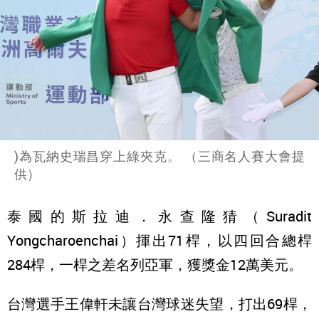
)為瓦納史瑞昌穿上綠夾克。 （三商名人賽大會提
供）
泰國的斯拉迪．永查隆猜（Suradit
Yongcharoenchai）揮出71桿，以四回合總桿
284桿，一桿之差名列亞軍，獲獎金12萬美元。
台灣選手王偉軒未讓台灣球迷失望，打出69桿，