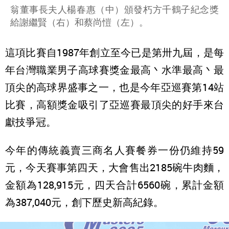
翁董事長夫人楊春惠（中）頒發朽方千鶴子紀念獎
給謝繼賢（右）和蔡尚愷（左）。
這項比賽自1987年創立至今已是第卅九屆，是每
年台灣職業男子高球賽獎金最高丶水準最高丶最
頂尖的高球界盛事之一，也是今年亞巡賽第14站
比賽，高額獎金吸引了亞巡賽最頂尖的好手來台
獻技爭冠。
今年的傳統義賣三商名人賽餐券一份仍維持59
元，今天賽事第四天，大會售出2185碗牛肉麵，
金額為128,915元，四天合計6560碗，累計金額
為387,040元，創下歷史新高紀錄。