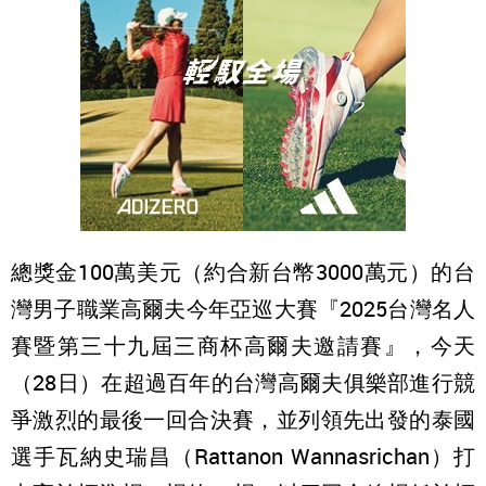
總獎金100萬美元（約合新台幣3000萬元）的台
灣男子職業高爾夫今年亞巡大賽『2025台灣名人
賽暨第三十九屆三商杯高爾夫邀請賽』，今天
（28日）在超過百年的台灣高爾夫俱樂部進行競
爭激烈的最後一回合決賽，並列領先出發的泰國
選手瓦納史瑞昌（Rattanon Wannasrichan）打