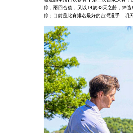
錄，兩回合後，又以14歲33天之齡，締
錄；目前是此賽排名最好的台灣選手；明