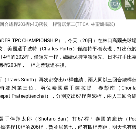
桿203桿(-13)落後一桿暫居第二(TPGA_林聖凱攝影)
DER TPC CHAMPIONSHIP），今天（20日）在林口高爾夫球
國選手波特（Charles Porter）僅維持平穩表現，打出低
14桿的202桿，僅領先一桿，繼續保持單獨領先。日本好手比
回合總桿203桿，一桿之差緊追在後。
Travis Smith）再次都交出67桿佳績，兩人同以三回合總桿
時並列第三位。兩位泰國選手鍾拉提．春彭南（Chonlat
epat Prateeptienchai），分別交出67桿與68桿，兩人三回合
翔太郎（Shotaro Ban）打67桿丶泰國的龐姆（Po
合低於標準桿10桿的206桿，暫並居第七，尚有四桿差距，明天也有