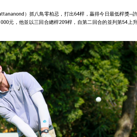
wattananond）抓八鳥零柏忌，打出64桿，贏得今日最低桿獎─
00元，他並以三回合總桿209桿，自第二回合的並列第54上