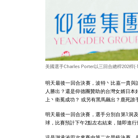
美國選手Charles Porter以三回合總桿202桿
明天最後一回合決賽，波特丶比嘉一貴與
人勝出？還是仰德團贊助的台灣女婿日本
上丶衛冕成功？ 或另有黑馬飆出？鹿死誰
明天最後一回合決賽，選手分別自第1洞及第
球，比賽預計下午2點左右結束，隨即進行
這是謝承洧四次參賽中第二次晉級決賽，是繼