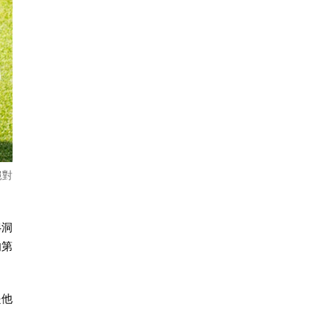
絕對
4洞
的第
是他