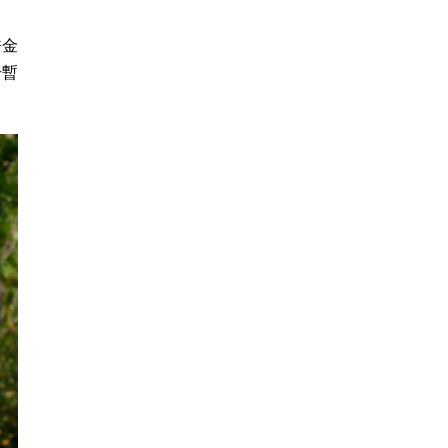
許金
升暫