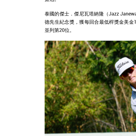
泰國的傑士．傑尼瓦塔納隆（Jazz Jane
德先生紀念獎，獲每回合最低桿獎金美金10
並列第20位。