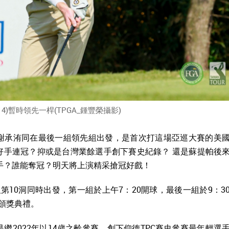
(-14)暫時領先一桿(TPGA_鍾豐榮攝影)
謝承洧同在最後一組領先組出發，是首次打這場亞巡大賽的美
好手連冠？抑或是台灣業餘選手創下賽史紀錄？ 還是蘇提帕後
手？誰能奪冠？明天將上演精采搶冠好戲！
10洞同時出發，第一組於上午7：20開球，最後一組於9：3
頒獎典禮。
2022年以14歲之齡參賽，創下仰德TPC賽史參賽最年輕選