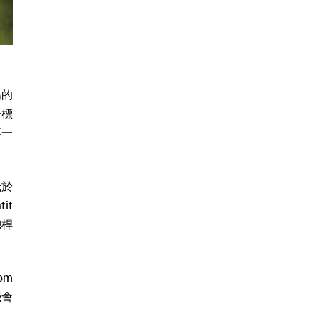
場的
於標
嘉一
低於
it
總桿
om
機會