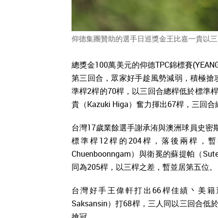
仰德集團贊助的選手日巡獎金王比嘉一貴以三回合總
總獎金100萬美元的仰德TPC錦標賽(YEANG
第三回合，眾家好手趁風勢減弱，積極搶攻，美
準桿2桿的70桿，以三回合總桿低於標準桿
貴（Kazuki Higa）奮力揮出67桿，三
台灣17歲業餘選手謝承洧與澳洲球員史密斯（
標準桿12桿的204桿，落後兩桿，暫
Chuenboonngam）與衛冕的蘇提帕（Sute
同為205桿，以三桿之差，暫並居第五位。
台灣好手王偉軒打出66桿佳績丶美籍選手伴
Saksansin）打68桿，三人同以三回
搶冠。