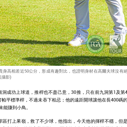
王比嘉一貴身高相差近50公分，形成有趣對比，也證明身材在高爾夫球沒有
凱攝影)
洞成功上球道，推桿也不盡己意，30推，只在前九洞第1及第
打帕平標準桿，不過未吞下柏忌；他的遠距開球讓他在長400碼
未能賺到小鳥。
草區打上果嶺，救了不少球，他指出，今天他的揮桿不穩，但