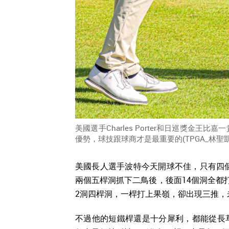
美國選手Charles Porter和日巡獎金
優勢，球技跟球商才是最重要的(TPGA_林聖
美國長人選手波特今天開球不佳，只有四個
兩個五桿洞抓下二鳥後，後面14個洞全都
2洞四桿洞，一桿打上果嶺，卻出現三推，
不過他的短鐵桿還是十分犀利，都能從長