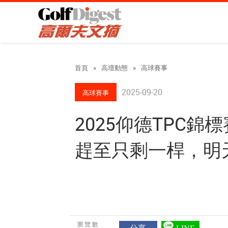
首頁
»
高壇動態
»
高球賽事
2025-09-20
高球賽事
2025仰德TPC
趕至只剩一桿，明
瀏覽數