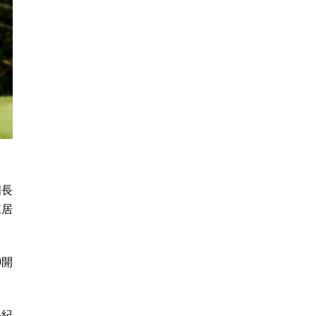
國長
來居
0開
手紀