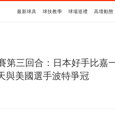
最新球具
球技教學
球場巡禮
高壇動態
錦標賽第三回合：日本好手比嘉
天與美國選手波特爭冠