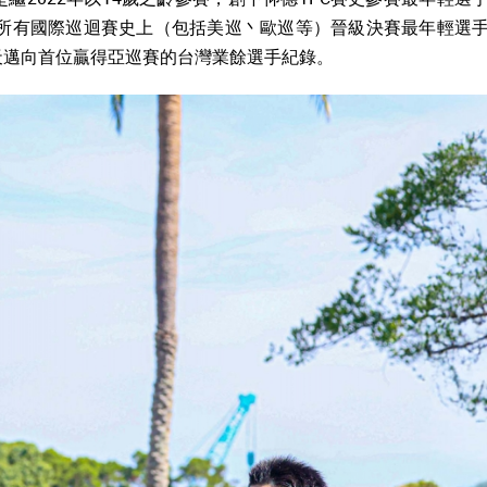
造所有國際巡迴賽史上（包括美巡丶歐巡等）晉級決賽最年輕選
天邁向首位贏得亞巡賽的台灣業餘選手紀錄。