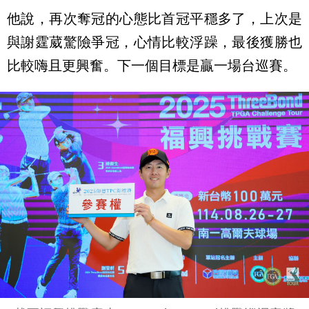
他說，再次奪冠的心態比首冠平穩多了，上次是
與謝霆葳驚險爭冠，心情比較浮躁，最後獲勝也
比較嗨且更興奮。下一個目標是贏一場台巡賽。