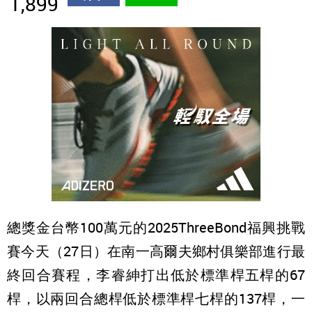
1,899
總獎金台幣100萬元的2025ThreeBond福興挑戰
賽今天（27日）在南一高爾夫鄉村俱樂部進行最
終回合賽程，李睿紳打出低於標準桿五桿的67
桿，以兩回合總桿低於標準桿七桿的137桿，一