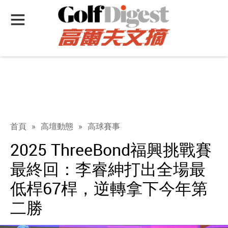
首頁
»
高壇動態
»
高球賽事
2025 ThreeBond福興挑戰賽
最終回：李睿紳打出全場最
低桿67桿，逆轉拿下今年第
二勝