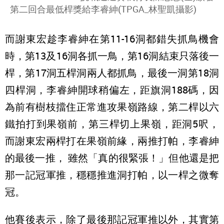
第二回合最低桿獎給李睿紳(TPGA_林聖凱攝影)
而謝東宏趁李睿紳在第11-16洞都錯失抓鳥機會
時，第13及16洞各抓一鳥，第16洞結束只落後一
桿，第17洞五桿洞兩人都抓鳥，最後一洞第18洞
四桿洞，李睿紳開球稍偏左，距旗洞188碼，因
為前有樹枝擋住正常進攻果嶺路線，第二桿以六
鐵拍打到果嶺前，第三桿切上果嶺，距洞5呎，
而謝東宏兩桿打在果嶺前緣，兩推打帕，李睿紳
的最後一推， 雖然「真的很緊張！」但他還是把
那一記冠軍推，穩穩推進洞打帕，以一桿之微奪
冠。
他賽後表示，除了最後那記冠軍推以外，其實第