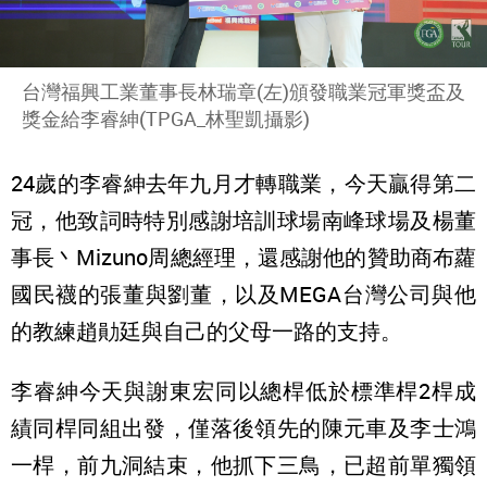
台灣福興工業董事長林瑞章(左)頒發職業冠軍獎盃及
獎金給李睿紳(TPGA_林聖凱攝影)
24歲的李睿紳去年九月才轉職業，今天贏得第二
冠，他致詞時特別感謝培訓球場南峰球場及楊董
事長丶Mizuno周總經理，還感謝他的贊助商布蘿
國民襪的張董與劉董，以及MEGA台灣公司與他
的教練趙勛廷與自己的父母一路的支持。
李睿紳今天與謝東宏同以總桿低於標準桿2桿成
績同桿同組出發，僅落後領先的陳元車及李士鴻
一桿，前九洞結束，他抓下三鳥，已超前單獨領