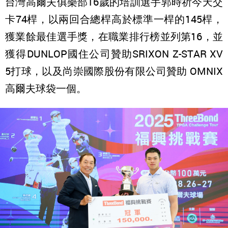
台灣高爾夫俱樂部16歲的培訓選手郭時祈今天交
卡74桿，以兩回合總桿高於標準一桿的145桿，
獲業餘最佳選手獎，在職業排行榜並列第16，並
獲得DUNLOP國住公司贊助SRIXON Z-STAR XV
5打球，以及尚崇國際股份有限公司贊助 OMNIX
高爾夫球袋一個。