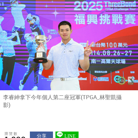
李睿紳拿下今年個人第二座冠軍(TPGA_林聖凱攝
影)
瀏覽數
分享
LINE