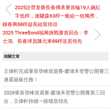
2025詮營老爺長春傳承賽首輪19人飆紅
字低桿，連騼森63桿一般組一枝獨秀，
鍾春興68桿超長組當排頭
2025 ThreeBond福興挑戰賽首回合：李
士鴻、長春球員陳元車69桿並居領先
相關文章
王偉軒完成肇喜登峰巡迴賽-慶璉禾登豐公開賽三
連霸超級任務！
2026肇喜登峰巡迴賽-慶璉禾登豐公開賽第三回
合，王偉軒持續一路穩居領先