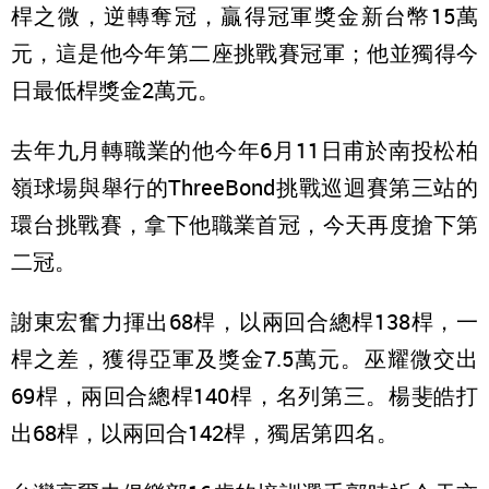
桿之微，逆轉奪冠，贏得冠軍獎金新台幣15萬
元，這是他今年第二座挑戰賽冠軍；他並獨得今
日最低桿獎金2萬元。
去年九月轉職業的他今年6月11日甫於南投松柏
嶺球場與舉行的ThreeBond挑戰巡迴賽第三站的
環台挑戰賽，拿下他職業首冠，今天再度搶下第
二冠。
謝東宏奮力揮出68桿，以兩回合總桿138桿，一
桿之差，獲得亞軍及獎金7.5萬元。巫耀微交出
69桿，兩回合總桿140桿，名列第三。楊斐皓打
出68桿，以兩回合142桿，獨居第四名。