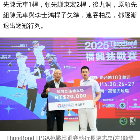
先陳元車1桿，領先謝東宏2桿，後九洞，原領先
組陳元車與李士鴻桿子失準，連吞柏忌，都逐漸
退出逐冠行列。
ThreeBond TPGA挑戰巡迴賽執行長陳志忠(左)頒發