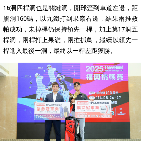
16洞四桿洞也是關鍵洞，開球歪到車道左邊，距
旗洞160碼，以九鐵打到果嶺右邊，結果兩推救
帕成功，未掉桿仍保持領先一桿，加上第17洞五
桿洞，兩桿打上果嶺，兩推抓鳥，繼續以領先一
桿進入最後一洞，最終以一桿差距獲勝。