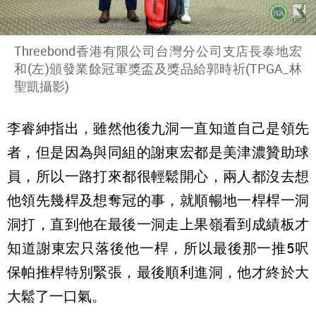
Threebond香港有限公司台灣分公司支店長泰地宏
和(左)頒發業餘冠軍獎盃及獎品給郭時祈(TPGA_林
聖凱攝影)
李睿紳指出，雖然他後九洞一直知道自己是領先
者，但是因為與同組的謝東宏都是美津濃贊助球
員，所以一路打來都很輕鬆開心，兩人都沒去想
他領先幾桿及想奪冠的事，就順暢地一桿桿一洞
洞打，直到他在最後一洞走上果嶺看到成績板才
知道謝東宏只落後他一桿，所以最後那一推5呎
保帕推桿特別緊張，最後順利進洞，他才終於大
大鬆了一口氣。