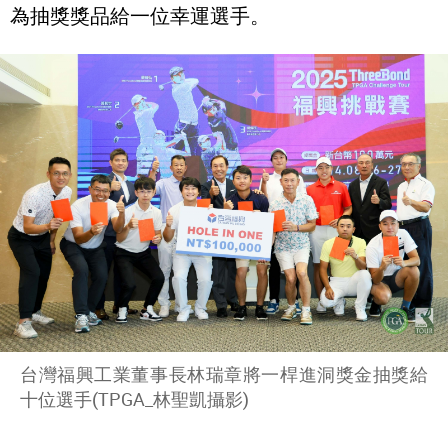
為抽獎獎品給一位幸運選手。
台灣福興工業董事長林瑞章將一桿進洞獎金抽獎給
十位選手(TPGA_林聖凱攝影)