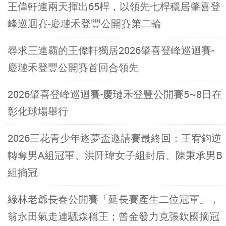
王偉軒連兩天揮出65桿，以領先七桿穩居肇喜登
峰巡迴賽-慶璉禾登豐公開賽第二輪
尋求三連霸的王偉軒獨居2026肇喜登峰巡迴賽-
慶璉禾登豐公開賽首回合領先
2026肇喜登峰巡迴賽-慶璉禾登豐公開賽5~8日在
彰化球場舉行
2026三花青少年逐夢盃邀請賽最終回：王宥鈞逆
轉奪男A組冠軍、洪阡瑋女子組封后、陳秉承男B
組摘冠
綠林老爺長春公開賽「延長賽產生二位冠軍」，
翁永田氣走連騼森稱王；曾金發力克張欽國摘冠